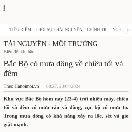
TIÊU ĐIỂM
THỜI SỰ THÁI NGUYÊN
CHÍNH TRỊ
NGHỊ QUY
TÀI NGUYÊN - MÔI TRƯỜNG
Biến đổi khí hậu
Bắc Bộ có mưa dông về chiều tối và
đêm
Theo Hanoimoi.vn
08:27, 23/04/2024
Khu vực Bắc Bộ hôm nay (23-4) trời nhiều mây, chiều
tối và đêm có mưa rào và dông, cục bộ có mưa to.
Trong mưa dông có khả năng xảy ra lốc, sét và gió
giật mạnh.