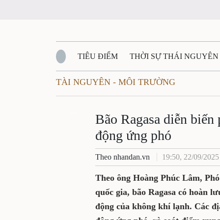
TIÊU ĐIỂM
THỜI SỰ THÁI NGUYÊN
TÀI NGUYÊN - MÔI TRƯỜNG
QUỐC PHÒNG - AN NINH
BẠN ĐỌC
Đ
QUÊ HƯƠNG - ĐẤT NƯỚC
Zalo
QUỐC TẾ
Bão Ragasa diễn biến 
động ứng phó
VĂN BẢN, CHÍNH SÁCH MỚI
VĂN NGH
Theo nhandan.vn
19:50, 22/09/2025
Theo ông Hoàng Phúc Lâm, Phó
quốc gia, bão Ragasa có hoàn lư
động của không khí lạnh. Các đị