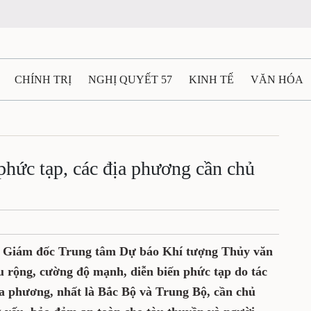
CHÍNH TRỊ
NGHỊ QUYẾT 57
KINH TẾ
VĂN HÓA
ẤT VÀ NGƯỜI THÁI NGUYÊN
GIAO THÔNG
Ô TÔ - X
TÀI NGUYÊN - MÔI TRƯỜNG
THỂ THAO
THÔNG TIN -
phức tạp, các địa phương cần chủ
Ệ THÁI NGUYÊN
VIDEO
CÁC ĐỀ ÁN TRỌNG TÂM
M
 Giám đốc Trung tâm Dự báo Khí tượng Thủy văn
u rộng, cường độ mạnh, diễn biến phức tạp do tác
a phương, nhất là Bắc Bộ và Trung Bộ, cần chủ