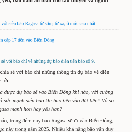
 yếu, bảo đảm an toàn cho tàu thuyền và người
với siêu bão Ragasa từ sớm, từ xa, ở mức cao nhất
ên cấp 17 tiến vào Biển Đông
ẻ với báo chí về những dự báo diễn tiến bão số 9.
hia sẻ với báo chí những thông tin dự báo về diễn
 tới.
a được dự báo sẽ vào Biển Đông khi nào, với cường
ì sức mạnh siêu bão khi bão tiến vào đất liền? Và so
agasa mạnh hơn hay yếu hơn?
áo, trong đêm nay bão Ragasa sẽ đi vào Biển Đông,
 vực này trong năm 2025. Nhiều khả năng bão vẫn duy