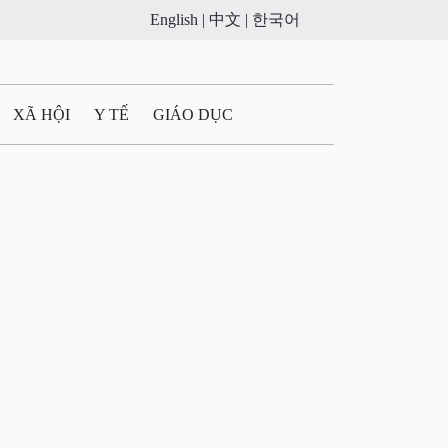
English |
中文 |
한국어
XÃ HỘI
Y TẾ
GIÁO DỤC
E MÁY
PHÁP LUẬT
 QUẢNG CÁO
ULTIMEDIA