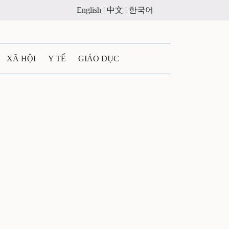
English |
中文 |
한국어
XÃ HỘI
Y TẾ
GIÁO DỤC
E MÁY
PHÁP LUẬT
 QUẢNG CÁO
ULTIMEDIA