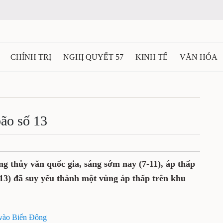
CHÍNH TRỊ
NGHỊ QUYẾT 57
KINH TẾ
VĂN HÓA
ẤT VÀ NGƯỜI THÁI NGUYÊN
GIAO THÔNG
Ô TÔ - X
TÀI NGUYÊN - MÔI TRƯỜNG
THỂ THAO
THÔNG TIN -
bão số 13
Ệ THÁI NGUYÊN
VIDEO
CÁC ĐỀ ÁN TRỌNG TÂM
M
thủy văn quốc gia, sáng sớm nay (7-11), áp thấp
́ 13) đã suy yếu thành một vùng áp thấp trên khu
i vào Biển Đông