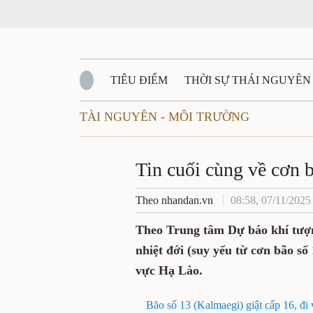
TIÊU ĐIỂM
THỜI SỰ THÁI NGUYÊN
TÀI NGUYÊN - MÔI TRƯỜNG
QUỐC PHÒNG - AN NINH
BẠN ĐỌC
Đ
QUÊ HƯƠNG - ĐẤT NƯỚC
Zalo
QUỐC TẾ
Tin cuối cùng về cơn 
Theo nhandan.vn
08:58, 07/11/2025
VĂN BẢN, CHÍNH SÁCH MỚI
VĂN NGH
Theo Trung tâm Dự báo khí tượng 
nhiệt đới (suy yếu từ cơn bão sô
vực Hạ Lào.
Bão số 13 (Kalmaegi) giật cấp 16, đ