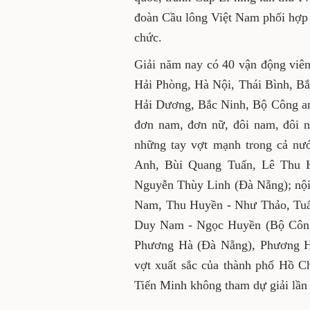
2015. Giải do Tổng cục Thể 
phối hợp với Sở Văn hóa, Thể
Giải năm nay có 40 vận động
tham dự gồm: Hải Phòng, H
Nai, Quảng Ninh, Quảng Trị,
Các vận động viên thi đấu ở
nữ và đôi nam -nữ. Giải năm
trong cả nước như: ở nội d
Quang Tuấn, Lê Thu Huyền 
Nguyễn Thùy Linh (Đà Nẵn
Tuấn Đức - Hồng Nam, Thu 
Nội), Quốc Việt - Hoàng Việ
- Linh Giang (Quảng Trị), T
- Thu Hoài (Thái Bình)... Tu
Hồ Chí Minh, nhất là đươ