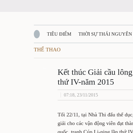
TIÊU ĐIỂM
THỜI SỰ THÁI NGUYÊ
THỂ THAO
QUỐC PHÒNG - AN NINH
BẠN ĐỌC
Đ
Kết thúc Giải cầu 
QUÊ HƯƠNG - ĐẤT NƯỚC
QUỐC TẾ
Zalo
quốc lần thứ IV-n
VĂN BẢN, CHÍNH SÁCH MỚI
VĂN NGH
07:18, 23/11/2015
Tối 22/11, tại Nhà Thi đấu th
bế mạc và trao giải cho các v
lông các tay vợt xuất sắc to