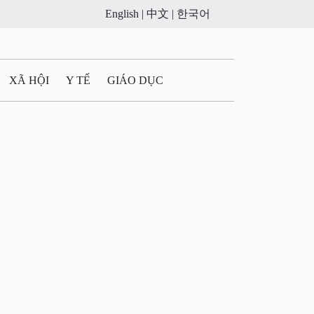
English |
中文 |
한국어
XÃ HỘI
Y TẾ
GIÁO DỤC
E MÁY
PHÁP LUẬT
 QUẢNG CÁO
LTIMEDIA