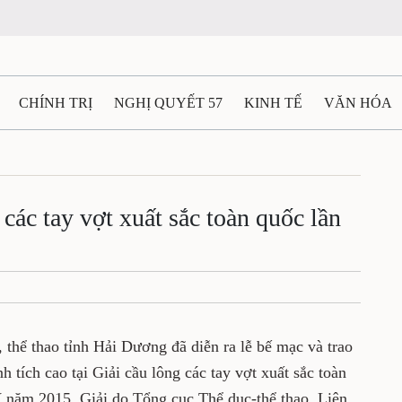
N
CHÍNH TRỊ
NGHỊ QUYẾT 57
KINH TẾ
VĂN HÓA
ẤT VÀ NGƯỜI THÁI NGUYÊN
GIAO THÔNG
Ô TÔ - X
lông các tay vợt xuất sắc toàn
TÀI NGUYÊN - MÔI TRƯỜNG
THỂ THAO
THÔNG TIN -
ăm 2015
Ệ THÁI NGUYÊN
VIDEO
CÁC ĐỀ ÁN TRỌNG TÂM
MU
ể dục, thể thao tỉnh Hải Dương đã diễn ra lễ
ận động viên đạt thành tích cao tại Giải cầu
àn quốc, tranh Cúp Li-ning lần thứ IV năm