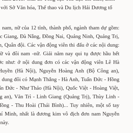
dục-thể thao, Liên đoàn Cầu lông Việt Nam
 thao và Du lịch Hải Dương tổ chức.
 viên nam, nữ của 12 tỉnh, thành phố, ngành
à Nội, Thái Bình, Bắc Giang, Đà Nẵng, Đồng
 Hải Dương, Bắc Ninh, Bộ Công an, Quân đội.
 các nội dung: đơn nam, đơn nữ, đôi nam, đôi
 nay qui tụ được hầu hết những tay vợt mạnh
ung đơn có các vận động viên Lê Hà Anh, Bùi
(Hà Nội), Nguyễn Hoàng Anh (Bộ Công an),
g); nội dung đôi có Mạnh Thắng - Hà Anh,
Huyền - Như Thảo, Tuấn Đức - Như Thảo (Hà
t, Duy Nam - Ngọc Huyền (Bộ Công an), Văn Trì
hùy Linh - Phương Hà (Đà Nẵng), Phương Hồng
y nhiên, một số tay vợt xuất sắc của thành phố
ng kim vô địch đơn nam Nguyễn Tiến Minh