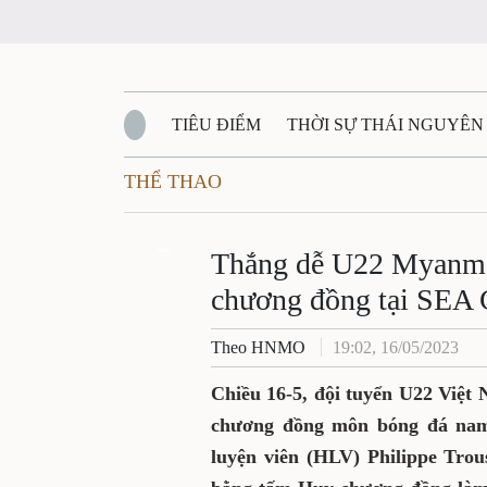
TIÊU ĐIỂM
THỜI SỰ THÁI NGUYÊN
THỂ THAO
QUỐC PHÒNG - AN NINH
BẠN ĐỌC
Đ
QUÊ HƯƠNG - ĐẤT NƯỚC
Zalo
QUỐC TẾ
Thắng dễ U22 Myanma
chương đồng tại SEA
VĂN BẢN, CHÍNH SÁCH MỚI
VĂN NGH
Theo HNMO
19:02, 16/05/2023
Chiều 16-5, đội tuyển U22 Việt
chương đồng môn bóng đá nam
luyện viên (HLV) Philippe Tro