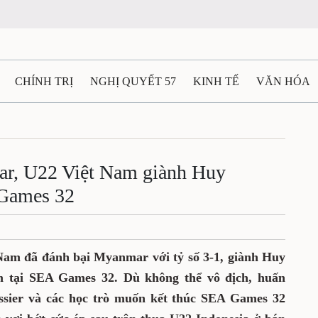
CHÍNH TRỊ
NGHỊ QUYẾT 57
KINH TẾ
VĂN HÓA
ẤT VÀ NGƯỜI THÁI NGUYÊN
GIAO THÔNG
Ô TÔ - X
TÀI NGUYÊN - MÔI TRƯỜNG
THỂ THAO
THÔNG TIN -
r, U22 Việt Nam giành Huy
 Games 32
Ệ THÁI NGUYÊN
VIDEO
CÁC ĐỀ ÁN TRỌNG TÂM
M
 Nam đã đánh bại Myanmar với tỷ số 3-1, giành Huy
 tại SEA Games 32. Dù không thể vô địch, huấn
ussier và các học trò muốn kết thúc SEA Games 32