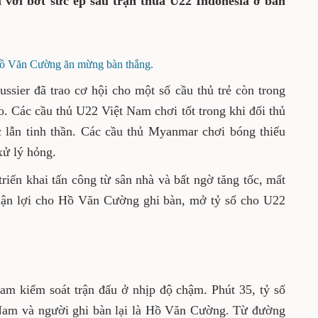
vơi bớt sức ép sau trận thua U22 Indonesia ở bán
ồ Văn Cường ăn mừng bàn thắng.
ssier đã trao cơ hội cho một số cầu thủ trẻ còn trong
. Các cầu thủ U22 Việt Nam chơi tốt trong khi đối thủ
c lẫn tinh thần. Các cầu thủ Myanmar chơi bóng thiếu
xử lý hỏng.
riển khai tấn công từ sân nhà và bất ngờ tăng tốc, mất
huận lợi cho Hồ Văn Cường ghi bàn, mở tỷ số cho U22
am kiểm soát trận đấu ở nhịp độ chậm. Phút 35, tỷ số
Nam và người ghi bàn lại là Hồ Văn Cường. Từ đường