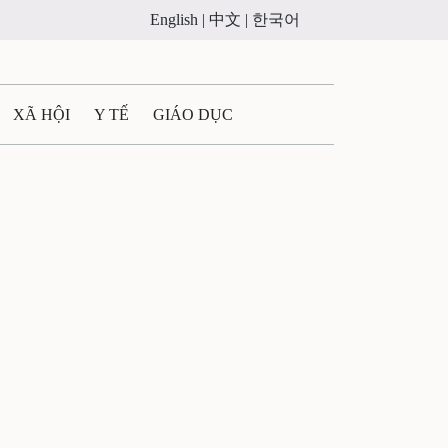
English |
中文 |
한국어
XÃ HỘI
Y TẾ
GIÁO DỤC
E MÁY
PHÁP LUẬT
 QUẢNG CÁO
ULTIMEDIA