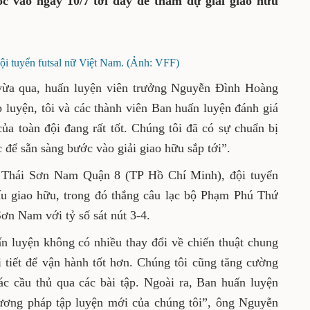
c vào ngày 10/7 tới đây để tham dự giải giao hữu
ội tuyển futsal nữ Việt Nam. (Ảnh: VFF)
 vừa qua, huấn luyện viên trưởng Nguyễn Đình Hoàng
p luyện, tôi và các thành viên Ban huấn luyện đánh giá
của toàn đội đang rất tốt. Chúng tôi đã có sự chuẩn bị
ực để sẵn sàng bước vào giải giao hữu sắp tới”.
ấu Thái Sơn Nam Quận 8 (TP Hồ Chí Minh), đội tuyển
đấu giao hữu, trong đó thắng câu lạc bộ Phạm Phú Thứ
Sơn Nam với tỷ số sát nút 3-4.
ấn luyện không có nhiều thay đổi về chiến thuật chung
 tiết để vận hành tốt hơn. Chúng tôi cũng tăng cường
các cầu thủ qua các bài tập. Ngoài ra, Ban huấn luyện
ương pháp tập luyện mới của chúng tôi”, ông Nguyễn