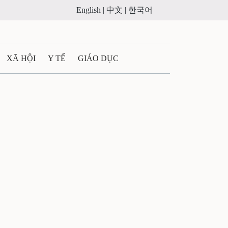
English |
中文 |
한국어
XÃ HỘI
Y TẾ
GIÁO DỤC
E MÁY
PHÁP LUẬT
 QUẢNG CÁO
ULTIMEDIA