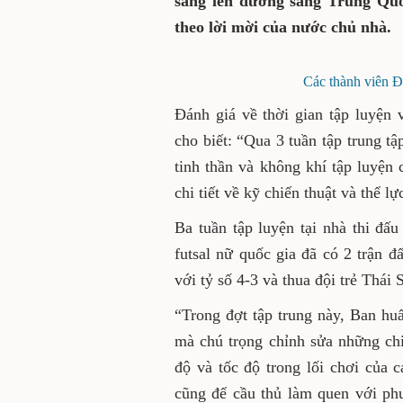
sàng lên đường sang Trung Quố
theo lời mời của nước chủ nhà.
Các thành viên Đ
Đánh giá về thời gian tập luyện
cho biết: “Qua 3 tuần tập trung tậ
tinh thần và không khí tập luyện 
chi tiết về kỹ chiến thuật và thể l
Ba tuần tập luyện tại nhà thi đ
futsal nữ quốc gia đã có 2 trận 
với tỷ số 4-3 và thua đội trẻ Thái 
“Trong đợt tập trung này, Ban hu
mà chú trọng chỉnh sửa những chi
độ và tốc độ trong lối chơi của 
cũng để cầu thủ làm quen với ph