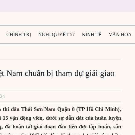
CHÍNH TRỊ
NGHỊ QUYẾT 57
KINH TẾ
VĂN HÓA
ẤT VÀ NGƯỜI THÁI NGUYÊN
GIAO THÔNG
Ô TÔ - X
TÀI NGUYÊN - MÔI TRƯỜNG
THỂ THAO
THÔNG TIN -
ệt Nam chuẩn bị tham dự giải giao
Ệ THÁI NGUYÊN
VIDEO
CÁC ĐỀ ÁN TRỌNG TÂM
M
024
hà thi đấu Thái Sơn Nam Quận 8 (TP Hồ Chí Minh),
i 15 vận động viên, dưới sự dẫn dắt của huấn luyện
 đã hoàn tất giai đoạn đầu tiên đợt tập huấn, sẵn