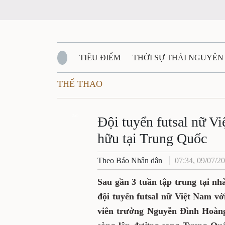
TIÊU ĐIỂM
THỜI SỰ THÁI NGUYÊN
THỂ THAO
QUỐC PHÒNG - AN NINH
BẠN ĐỌC
Đ
QUÊ HƯƠNG - ĐẤT NƯỚC
Zalo
QUỐC TẾ
Đội tuyển futsal nữ Vi
hữu tại Trung Quốc
VĂN BẢN, CHÍNH SÁCH MỚI
VĂN NGH
Theo Báo Nhân dân
07:34, 09/07/2
Sau gần 3 tuần tập trung tại n
đội tuyển futsal nữ Việt Nam vớ
viên trưởng Nguyễn Đình Hoàng,