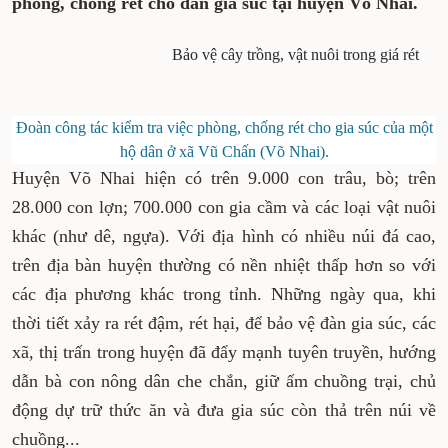
phòng, chống rét cho đàn gia súc tại huyện Võ Nhai.
Bảo vệ cây trồng, vật nuôi trong giá rét
Đoàn công tác kiểm tra việc phòng, chống rét cho gia súc của một
hộ dân ở xã Vũ Chấn (Võ Nhai).
Huyện Võ Nhai hiện có trên 9.000 con trâu, bò; trên
28.000 con lợn; 700.000 con gia cầm và các loại vật nuôi
khác (như dê, ngựa). Với địa hình có nhiều núi đá cao,
trên địa bàn huyện thường có nền nhiệt thấp hơn so với
các địa phương khác trong tỉnh. Những ngày qua, khi
thời tiết xảy ra rét đậm, rét hại, để bảo vệ đàn gia súc, các
xã, thị trấn trong huyện đã đẩy mạnh tuyên truyền, hướng
dẫn bà con nông dân che chắn, giữ ấm chuồng trại, chủ
động dự trữ thức ăn và đưa gia súc còn thả trên núi về
chuồng...