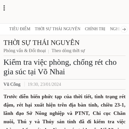
TIÊU ĐIỂM
THỜI SỰ THÁI NGUYÊN
CHÍNH TRỊ
NGHỊ QUY
THỜI SỰ THÁI NGUYÊN
Phỏng vấn & Đối thoại
Theo dòng thời sự
Kiểm tra việc phòng, chống rét cho
gia súc tại Võ Nhai
Vũ Công
19:30, 23/01/2024
Trước diễn biến phức tạp của thời tiết, tình trạng rét
đậm, rét hại xuất hiện trên địa bàn tỉnh, chiều 23-1,
lãnh đạo Sở Nông nghiệp và PTNT, Chi cục Chăn
nuôi, Thú y và Thủy sản tỉnh đã đi kiểm tra việc