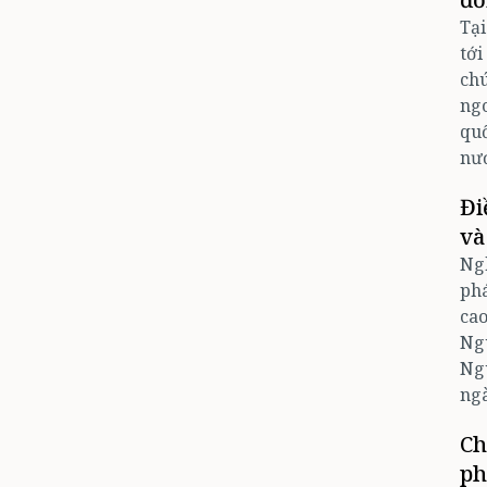
Tại
tới
chú
ngo
quố
nướ
Đi
và
Ngh
phá
cao
Ngu
Ngu
ngà
Ch
ph