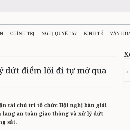
ÊN
CHÍNH TRỊ
NGHỊ QUYẾT 57
KINH TẾ
VĂN HÓ
ẤT VÀ NGƯỜI THÁI NGUYÊN
GIAO THÔNG
Ô TÔ - X
X
ý dứt điểm lối đi tự mở qua
TÀI NGUYÊN - MÔI TRƯỜNG
THỂ THAO
THÔNG TIN -
Ệ THÁI NGUYÊN
VIDEO
CÁC ĐỀ ÁN TRỌNG TÂM
MU
ận tải chủ trì tổ chức Hội nghị bàn giải
 lang an toàn giao thông và xử lý dứt
g sắt.