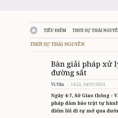
Zalo
TIÊU ĐIỂM
THỜI SỰ THÁI NGUY
THỜI SỰ THÁI NGUYÊN
QUỐC PHÒNG - AN NINH
BẠN ĐỌC
Đ
Bàn giải pháp xử l
QUÊ HƯƠNG - ĐẤT NƯỚC
QUỐC TẾ
Zalo
đường sắt
VĂN BẢN, CHÍNH SÁCH MỚI
VĂN NGH
Vi Vân
14:22, 04/07/2024
Ngày 4-7, Sở Giao thông - V
pháp đảm bảo trật tự hành
điểm lối đi tự mở qua đườn