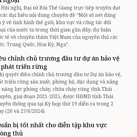
 Hội nghị, Đại sứ Bùi Thế Giang trực tiếp truyền đạt
 các đại biểu nội dung chuyên đề “Một số nét đáng
 ý về tình hình thế giới, khu vực và công tác đối
ại của nước ta trong thời gian gần đây; dư luận
c tế về chuyến thăm Việt Nam của nguyên thủ các
c: Trung Quốc, Hoa Kỳ, Nga”.
ều chỉnh chủ trương đầu tư dự án bảo vệ
 phát triển rừng
ị quyết điều chỉnh chủ trương đầu tư Dự án bảo vệ,
t triển rừng sản xuất, phòng hộ, đặc dụng và nâng
 năng lực phòng cháy, chữa cháy rừng tỉnh Thái
yên, giai đoạn 2021-2025, được HĐND tỉnh Thái
yên thông qua tại Kỳ họp thứ 19 diễn ra trong 2
y (26 và 27/6/2024).
uẩn bị tốt nhất cho diễn tập khu vực
òng thủ