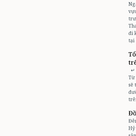
Ngà
vực
trư
Th
đi 
tại
Tổ
tr
↵
Từ 
sẽ 
đườ
trê
Đồ
Đêm
Hỷ 
sản