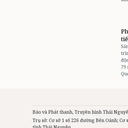
Ph
ti
Sán
trì
độn
79
Quố
Báo và Phát thanh, Truyền hình Thái Nguyê
Trụ sở: Cơ sở 1 số 226 đường Bến Oánh; Cơ
tỉnh Thái Nguyên