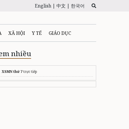
English |
中文 |
한국어
A
XÃ HỘI
Y TẾ
GIÁO DỤC
E MÁY
PHÁP LUẬT
em nhiều
 QUẢNG CÁO
XSMN thứ 7
trực tiếp
LTIMEDIA