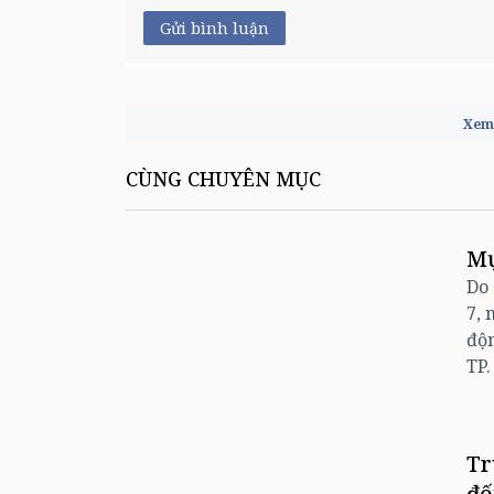
Gửi bình luận
Xem 
CÙNG CHUYÊN MỤC
Mự
Do 
7, 
độn
TP.
Tr
đố