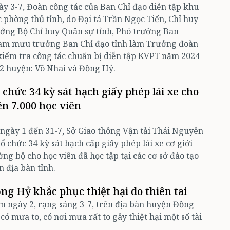
y 3-7, Đoàn công tác của Ban Chỉ đạo diễn tập khu
 phòng thủ tỉnh, do Đại tá Trần Ngọc Tiến, Chỉ huy
ởng Bộ Chỉ huy Quân sự tỉnh, Phó trưởng Ban -
am mưu trưởng Ban Chỉ đạo tỉnh làm Trưởng đoàn
kiểm tra công tác chuẩn bị diễn tập KVPT năm 2024
 2 huyện: Võ Nhai và Đồng Hỷ.
 chức 34 kỳ sát hạch giấy phép lái xe cho
ên 7.000 học viên
ngày 1 đến 31-7, Sở Giao thông Vận tải Thái Nguyên
tổ chức 34 kỳ sát hạch cấp giấy phép lái xe cơ giới
ng bộ cho học viên đã học tập tại các cơ sở đào tạo
n địa bàn tỉnh.
ng Hỷ khắc phục thiệt hại do thiên tai
 ngày 2, rạng sáng 3-7, trên địa bàn huyện Đồng
có mưa to, có nơi mưa rất to gây thiệt hại một số tài
.