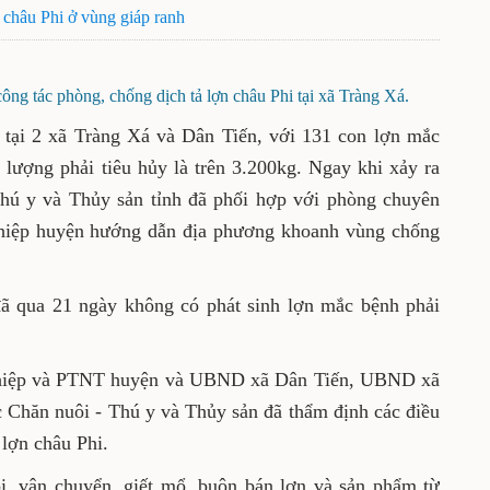
 châu Phi ở vùng giáp ranh
ng tác phòng, chống dịch tả lợn châu Phi tại xã Tràng Xá.
tại 2 xã Tràng Xá và Dân Tiến, với 131 con lợn mắc
 lượng phải tiêu hủy là trên 3.200kg. Ngay khi xảy ra
Thú y và Thủy sản tỉnh đã phối hợp với phòng chuyên
hiệp huyện hướng dẫn địa phương khoanh vùng chống
đã qua 21 ngày không có phát sinh lợn mắc bệnh phải
ghiệp và PTNT huyện và UBND xã Dân Tiến, UBND xã
 Chăn nuôi - Thú y và Thủy sản đã thẩm định các điều
 lợn châu Phi.
i, vận chuyển, giết mổ, buôn bán lợn và sản phẩm từ