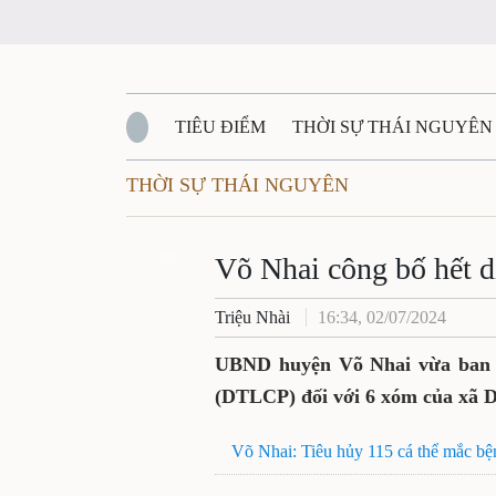
TIÊU ĐIỂM
THỜI SỰ THÁI NGUYÊN
THỜI SỰ THÁI NGUYÊN
QUỐC PHÒNG - AN NINH
BẠN ĐỌC
Đ
QUÊ HƯƠNG - ĐẤT NƯỚC
Zalo
QUỐC TẾ
Võ Nhai công bố hết d
Triệu Nhài
16:34, 02/07/2024
VĂN BẢN, CHÍNH SÁCH MỚI
VĂN NGH
UBND huyện Võ Nhai vừa ban hà
(DTLCP) đối với 6 xóm của xã D
Võ Nhai: Tiêu hủy 115 cá thể mắc bện