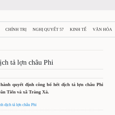
CHÍNH TRỊ
NGHỊ QUYẾT 57
KINH TẾ
VĂN HÓA
ẤT VÀ NGƯỜI THÁI NGUYÊN
GIAO THÔNG
Ô TÔ - X
TÀI NGUYÊN - MÔI TRƯỜNG
THỂ THAO
THÔNG TIN -
ịch tả lợn châu Phi
Ệ THÁI NGUYÊN
VIDEO
CÁC ĐỀ ÁN TRỌNG TÂM
M
nh quyết định công bố hết dịch tả lợn châu Phi
ân Tiến và xã Tràng Xá.
h dịch tả lợn châu Phi