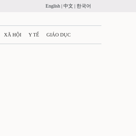
English |
中文 |
한국어
XÃ HỘI
Y TẾ
GIÁO DỤC
E MÁY
PHÁP LUẬT
 QUẢNG CÁO
ULTIMEDIA