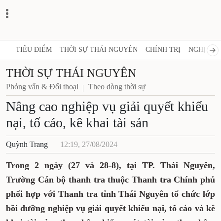
TIÊU ĐIỂM
THỜI SỰ THÁI NGUYÊN
CHÍNH TRỊ
NGHỊ QUY
THỜI SỰ THÁI NGUYÊN
Phỏng vấn & Đối thoại
Theo dòng thời sự
Nâng cao nghiệp vụ giải quyết khiếu
nại, tố cáo, kê khai tài sản
Quỳnh Trang
12:19, 27/08/2024
Trong 2 ngày (27 và 28-8), tại TP. Thái Nguyên,
Trường Cán bộ thanh tra thuộc Thanh tra Chính phủ
phối hợp với Thanh tra tỉnh Thái Nguyên tổ chức lớp
bồi dưỡng nghiệp vụ giải quyết khiếu nại, tố cáo và kê