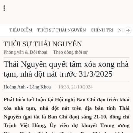
TIÊU ĐIỂM
THỜI SỰ THÁI NGUYÊN
CHÍNH TRỊ
NGHỊ 
THỜI SỰ THÁI NGUYÊN
Phỏng vấn & Đối thoại
Theo dòng thời sự
Thái Nguyên quyết tâm xóa
xong nhà tạm, nhà dột nát
trước 31/3/2025
Hoàng Anh - Lăng Khoa
16:38, 21/10/2024
Phát biểu kết luận tại Hội nghị Ban Chỉ đạo
triển khai xóa nhà tạm, nhà dột nát trên địa
bàn tỉnh Thái Nguyên (gọi tắt là Ban Chỉ