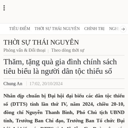
TIÊU ĐIỂM
THỜI SỰ THÁI NGUYÊN
CHÍNH TRỊ
NGHỊ QUY
THỜI SỰ THÁI NGUYÊN
Phỏng vấn & Đối thoại
Theo dòng thời sự
Thăm, tặng quà gia đình chính sách
tiêu biểu là người dân tộc thiểu số
Chung An
17:02, 20/10/2024
Nhân dịp chuẩn bị Đại hội đại biểu các dân tộc thiểu
số (DTTS) tỉnh lần thứ IV, năm 2024, chiều 20-10,
đồng chí Nguyễn Thanh Bình, Phó Chủ tịch UBND
tỉnh, Trưởng Ban Chỉ đạo, Trưởng Ban Tổ chức Đại