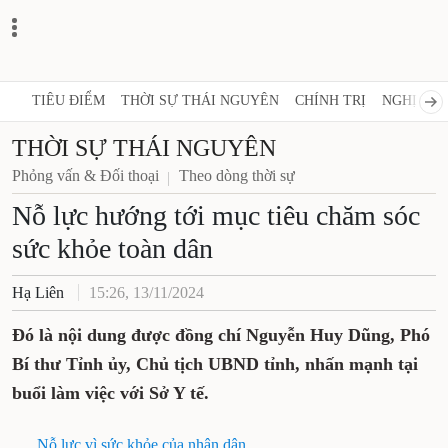
TIÊU ĐIỂM
THỜI SỰ THÁI NGUYÊN
CHÍNH TRỊ
NGHỊ QUY
THỜI SỰ THÁI NGUYÊN
Phỏng vấn & Đối thoại
Theo dòng thời sự
Nỗ lực hướng tới mục tiêu chăm sóc
sức khỏe toàn dân
Hạ Liên
15:26, 13/11/2024
Đó là nội dung được đồng chí Nguyễn Huy Dũng, Phó
Bí thư Tỉnh ủy, Chủ tịch UBND tỉnh, nhấn mạnh tại
buổi làm việc với Sở Y tế.
Nỗ lực vì sức khỏe của nhân dân