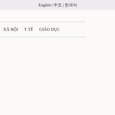
English |
中文 |
한국어
XÃ HỘI
Y TẾ
GIÁO DỤC
E MÁY
PHÁP LUẬT
 QUẢNG CÁO
LTIMEDIA