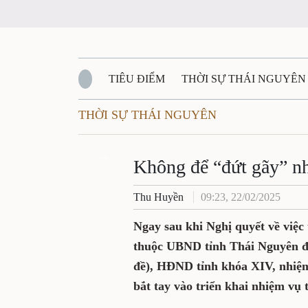
TIÊU ĐIỂM
THỜI SỰ THÁI NGUYÊ
THỜI SỰ THÁI NGUYÊN
QUỐC PHÒNG - AN NINH
BẠN ĐỌC
Đ
Không để “đứt gãy
QUÊ HƯƠNG - ĐẤT NƯỚC
QUỐC TẾ
Zalo
Thu Huyền
09:23, 22/02/2025
VĂN BẢN, CHÍNH SÁCH MỚI
VĂN NGH
Ngay sau khi Nghị quyết về
chuyên môn thuộc UBND tỉ
họp thứ 25 (kỳ họp chuyên 
2026, các sở, ngành, đơn v
vụ theo mô hình tổ chức m