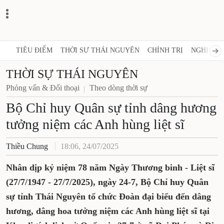
TIÊU ĐIỂM
THỜI SỰ THÁI NGUYÊN
CHÍNH TRỊ
NGHỊ QUY
THỜI SỰ THÁI NGUYÊN
Phỏng vấn & Đối thoại
Theo dòng thời sự
Bộ Chỉ huy Quân sự tỉnh dâng hương
tưởng niệm các Anh hùng liệt sĩ
Thiều Chung
18:06, 24/07/2025
Nhân dịp kỷ niệm 78 năm Ngày Thương binh - Liệt sĩ
(27/7/1947 - 27/7/2025), ngày 24-7, Bộ Chỉ huy Quân
sự tỉnh Thái Nguyên tổ chức Đoàn đại biểu đến dâng
hương, dâng hoa tưởng niệm các Anh hùng liệt sĩ tại