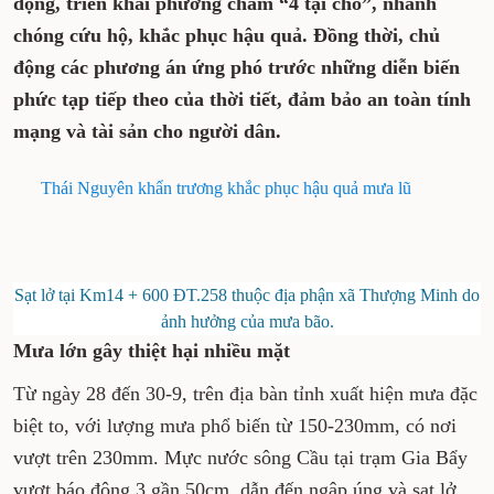
động, triển khai phương châm “4 tại chỗ”, nhanh
chóng cứu hộ, khắc phục hậu quả. Đồng thời, chủ
động các phương án ứng phó trước những diễn biến
phức tạp tiếp theo của thời tiết, đảm bảo an toàn tính
mạng và tài sản cho người dân.
Thái Nguyên khẩn trương khắc phục hậu quả mưa lũ
Sạt lở tại Km14 + 600 ĐT.258 thuộc địa phận xã Thượng Minh do
ảnh hưởng của mưa bão.
Mưa lớn gây thiệt hại nhiều mặt
Từ ngày 28 đến 30-9, trên địa bàn tỉnh xuất hiện mưa đặc
biệt to, với lượng mưa phổ biến từ 150-230mm, có nơi
vượt trên 230mm. Mực nước sông Cầu tại trạm Gia Bẩy
vượt báo động 3 gần 50cm, dẫn đến ngập úng và sạt lở