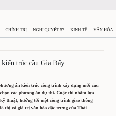
N
CHÍNH TRỊ
NGHỊ QUYẾT 57
KINH TẾ
VĂN HÓA
ẤT VÀ NGƯỜI THÁI NGUYÊN
GIAO THÔNG
Ô TÔ - X
án kiến trúc cầu Gia Bẩy
TÀI NGUYÊN - MÔI TRƯỜNG
THỂ THAO
THÔNG TIN -
Ệ THÁI NGUYÊN
VIDEO
CÁC ĐỀ ÁN TRỌNG TÂM
MU
uyển phương án kiến trúc công trình xây
chức đánh giá, chấm chọn các phương án
chọn giải pháp thiết kế tối ưu về kỹ
 trình giao thông mang dấu ấn kiến trúc,
văn hóa đặc trưng của Thái Nguyên.