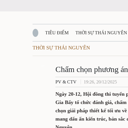
TIÊU ĐIỂM
THỜI SỰ THÁI NGUYÊ
THỜI SỰ THÁI NGUYÊN
QUỐC PHÒNG - AN NINH
BẠN ĐỌC
Đ
Chấm chọn phương 
QUÊ HƯƠNG - ĐẤT NƯỚC
QUỐC TẾ
Zalo
PV & CTV
19:26, 20/12/2025
VĂN BẢN, CHÍNH SÁCH MỚI
VĂN NGH
Ngày 20-12, Hội đồng thi t
dựng mới cầu Gia Bẩy tổ 
dự thi. Cuộc thi nhằm lựa 
thuật, hướng tới một công
bản sắc đô thị và giá trị 