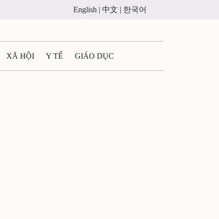
English |
中文 |
한국어
XÃ HỘI
Y TẾ
GIÁO DỤC
E MÁY
PHÁP LUẬT
 QUẢNG CÁO
LTIMEDIA