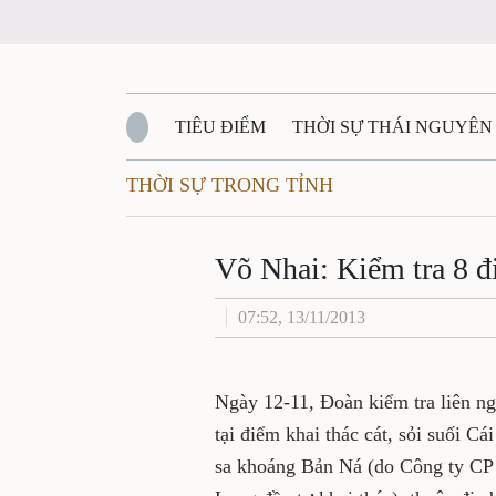
TIÊU ĐIỂM
THỜI SỰ THÁI NGUYÊ
THỜI SỰ TRONG TỈNH
QUỐC PHÒNG - AN NINH
BẠN ĐỌC
Đ
Võ Nhai: Kiểm tra
QUÊ HƯƠNG - ĐẤT NƯỚC
QUỐC TẾ
Zalo
07:52, 13/11/2013
VĂN BẢN, CHÍNH SÁCH MỚI
VĂN NGH
Ngày 12-11, Đoàn kiểm tra l
kiểm tra thực tế tại điểm kha
nhân Việt Cường) và Mỏ vàng