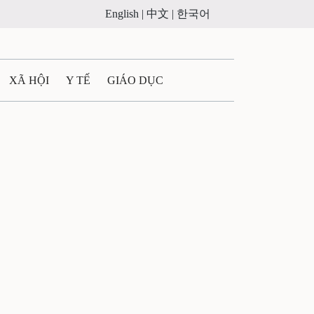
English |
中文 |
한국어
XÃ HỘI
Y TẾ
GIÁO DỤC
E MÁY
PHÁP LUẬT
 QUẢNG CÁO
LTIMEDIA