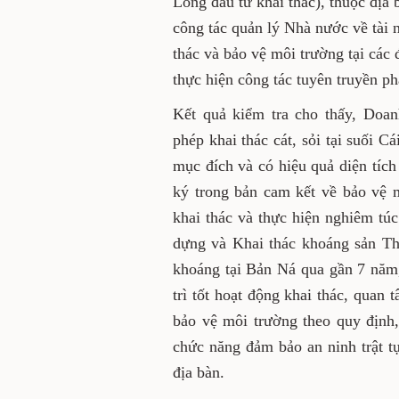
dựng và Khai thác khoáng sả
bàn xã Thần Sa. Mục đích ki
Nhà nước về tài nguyên khoá
thác và bảo vệ môi trường tạ
hợp vi phạm và thực hiện cô
bảo vệ môi trường.
Kết quả kiểm tra cho thấy,
tỉnh cấp phép khai thác cát, 
2011) đã sử dụng đúng mục đ
thực hiện đầy đủ các nội d
môi trường, đảm bảo an toàn
hiện nghiêm túc nghĩa vụ tà
và Khai thác khoáng sản Th
vàng sa khoáng tại Bản Ná 
2010. Công ty đang duy trì 
các biện pháp đảm bảo an 