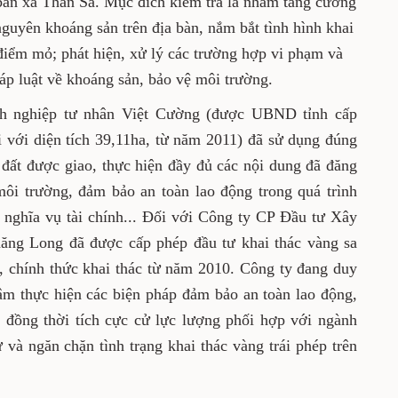
n Thăng Long đầu tư khai thác), thuộc địa
ểm tra là nhằm tăng cường công tác quản lý
ng sản trên địa bàn, nắm bắt tình hình khai
i các điểm mỏ; phát hiện, xử lý các trường
ng tác tuyên truyền pháp luật về khoáng sản,
 Doanh nghiệp tư nhân Việt Cường (được UBND
sỏi tại suối Cái với diện tích 39,11ha, từ năm
ích và có hiệu quả diện tích đất được giao,
ung đã đăng ký trong bản cam kết về bảo vệ
 lao động trong quá trình khai thác và thực
i chính... Đối với Công ty CP Đầu tư Xây dựng
ăng Long đã được cấp phép đầu tư khai thác
qua gần 7 năm, chính thức khai thác từ năm
tốt hoạt động khai thác, quan tâm thực hiện
toàn lao động, bảo vệ môi trường theo quy