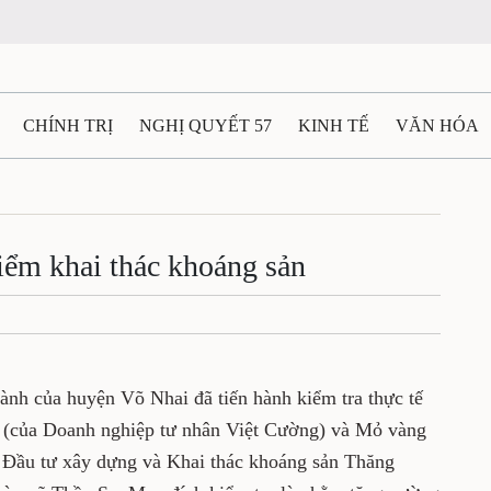
N
CHÍNH TRỊ
NGHỊ QUYẾT 57
KINH TẾ
VĂN HÓA
ẤT VÀ NGƯỜI THÁI NGUYÊN
GIAO THÔNG
Ô TÔ - X
 8 điểm khai thác khoáng sản
TÀI NGUYÊN - MÔI TRƯỜNG
THỂ THAO
THÔNG TIN -
Ệ THÁI NGUYÊN
VIDEO
CÁC ĐỀ ÁN TRỌNG TÂM
MU
iên ngành của huyện Võ Nhai đã tiến hành
i thác cát, sỏi suối Cái (của Doanh nghiệp tư
 sa khoáng Bản Ná (do Công ty CP Đầu tư xây