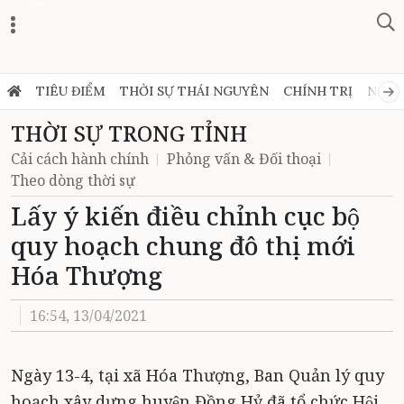
Zalo
TIÊU ĐIỂM
THỜI SỰ THÁI NGUYÊN
CHÍNH TRỊ
NGHỊ
THỜI SỰ TRONG TỈNH
Cải cách hành chính
Phỏng vấn & Đối thoại
Theo dòng thời sự
Lấy ý kiến điều chỉnh cục bộ
quy hoạch chung đô thị mới
Hóa Thượng
16:54, 13/04/2021
Ngày 13-4, tại xã Hóa Thượng, Ban Quản lý quy
hoạch xây dựng huyện Đồng Hỷ đã tổ chức Hội