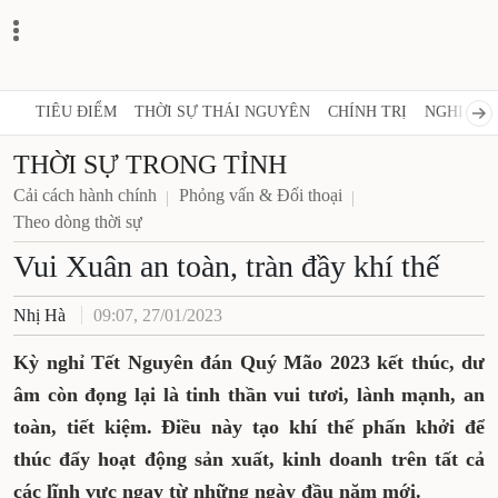
TIÊU ĐIỂM
THỜI SỰ THÁI NGUYÊN
CHÍNH TRỊ
NGHỊ QUY
THỜI SỰ TRONG TỈNH
Cải cách hành chính
Phỏng vấn & Đối thoại
Theo dòng thời sự
Vui Xuân an toàn, tràn đầy khí thế
Nhị Hà
09:07, 27/01/2023
Kỳ nghỉ Tết Nguyên đán Quý Mão 2023 kết thúc, dư
âm còn đọng lại là tinh thần vui tươi, lành mạnh, an
toàn, tiết kiệm. Điều này tạo khí thế phấn khởi để
thúc đẩy hoạt động sản xuất, kinh doanh trên tất cả
các lĩnh vực ngay từ những ngày đầu năm mới.