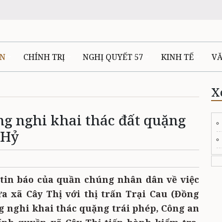
ÊN
CHÍNH TRỊ
NGHỊ QUYẾT 57
KINH TẾ
V
X
ng nghi khai thác đất quặng
 Hỷ
3
 tin báo của quần chúng nhân dân về việc
a xã Cây Thị với thị trấn Trại Cau (Đồng
ng nghi khai thác quặng trái phép, Công an