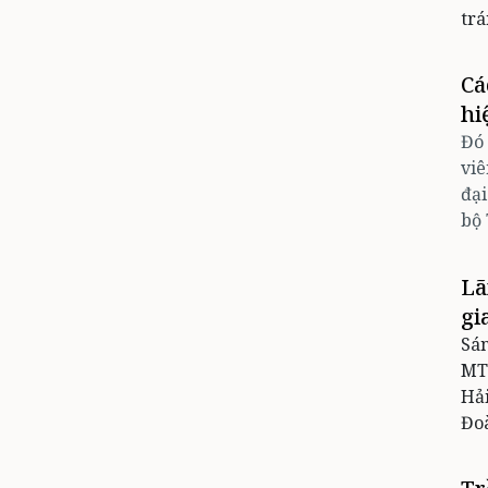
trá
Cá
hi
Đó 
viê
đại
bộ 
Lã
gi
Sán
MT
Hải
Đoà