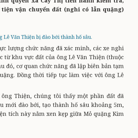
ính quyền xã Cây Thị tiến hành kiểm tra,
tiện vận chuyển đất (nghi có lẫn quặng)
 Lê Văn Thiện bị đào bới thành hố sâu.
 lực lượng chức năng đã xác minh, các xe nghi
c từ khu vực đất của ông Lê Văn Thiện (thuộc
Sau đó, cơ quan chức năng đã lập biên bản tạm
quặng. Đồng thời tiếp tục làm việc với ông Lê
 ông Thiện, chúng tôi thấy một phần đất đã
ệu mới đào bới, tạo thành hố sâu khoảng 5m,
iện tích này nằm xen kẹp giữa Mỏ quặng Kim