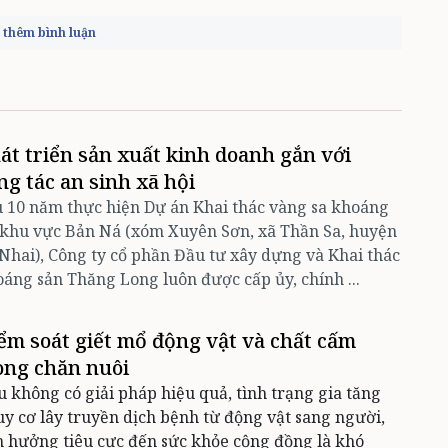
thêm bình luận
át triển sản xuất kinh doanh gắn với
ng tác an sinh xã hội
 10 năm thực hiện Dự án Khai thác vàng sa khoáng
 khu vực Bản Ná (xóm Xuyên Sơn, xã Thần Sa, huyện
Nhai), Công ty cổ phần Đầu tư xây dựng và Khai thác
áng sản Thăng Long luôn được cấp ủy, chính ...
ểm soát giết mổ động vật và chất cấm
ong chăn nuôi
 không có giải pháp hiệu quả, tình trạng gia tăng
y cơ lây truyền dịch bệnh từ động vật sang người,
 hưởng tiêu cực đến sức khỏe cộng đồng là khó