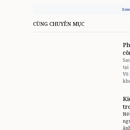
Xem 
CÙNG CHUYÊN MỤC
Ph
cô
Sau
tại
Võ 
kho
Ki
tr
Nếu
ngu
ảnh