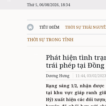
Zalo
Thứ 5, 06/08/2026, 18:34
TIÊU ĐIỂM
THỜI SỰ THÁI NGUY
THỜI SỰ TRONG TỈNH
Phát hiện tình trạ
Zalo
trái phép tại Đồng
Dương Hưng
11:44, 03/02/202
Rạng sáng 1/2, nhận được
tại khu vực giáp ranh giữ
Hỷ) xuất hiện các đối tượ