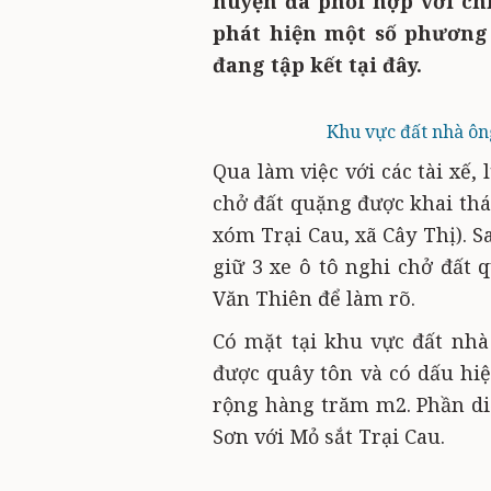
huyện đã phối hợp với ch
phát hiện một số phương 
đang tập kết tại đây.
Khu vực đất nhà ông
Qua làm việc với các tài xế,
chở đất quặng được khai thá
xóm Trại Cau, xã Cây Thị). 
giữ 3 xe ô tô nghi chở đất 
Văn Thiên để làm rõ.
Có mặt tại khu vực đất nhà
được quây tôn và có dấu hi
rộng hàng trăm m2. Phần d
Sơn với Mỏ sắt Trại Cau.