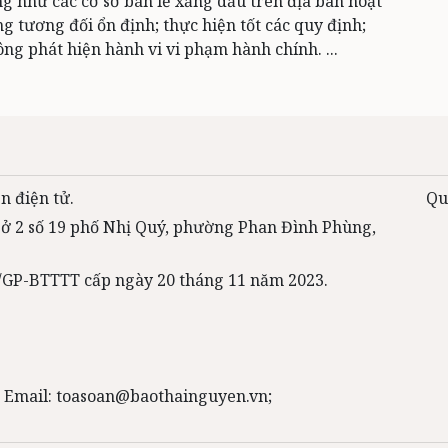
g như các cơ sở bán lẻ xăng dầu trên địa bàn hoạt
g tương đối ổn định; thực hiện tốt các quy định;
ng phát hiện hành vi vi phạm hành chính. ...
n điện tử.
Qu
 sở 2 số 19 phố Nhị Quý, phường Phan Đình Phùng,
31/GP-BTTTT cấp ngày 20 tháng 11 năm 2023.
 Email: toasoan@baothainguyen.vn;