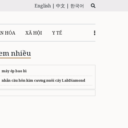
English |
中文 |
한국어
ĂN HÓA
XÃ HỘI
Y TẾ
em nhiều
máy ép bao bì
nhẫn cầu hôn kim cương nuôi cấy LabDiamond