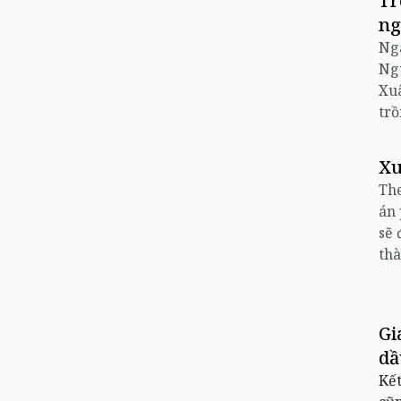
Tr
ng
Nga
Ngu
Xuâ
trồ
Xu
The
án 
sẽ 
thà
Gi
dầ
Kết