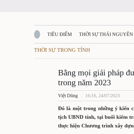
TIÊU ĐIỂM
THỜI SỰ THÁI NGUYÊN
THỜI SỰ TRONG TỈNH
QUỐC PHÒNG - AN NINH
BẠN ĐỌC
Đ
QUÊ HƯƠNG - ĐẤT NƯỚC
Zalo
QUỐC TẾ
Bằng mọi giải pháp đ
trong năm 2023
VĂN BẢN, CHÍNH SÁCH MỚI
VĂN NGH
Việt Dũng
16:16, 24/07/2023
Đó là một trong những ý kiến 
tịch UBND tỉnh, tại buổi kiểm tr
thực hiện Chương trình xây dựn