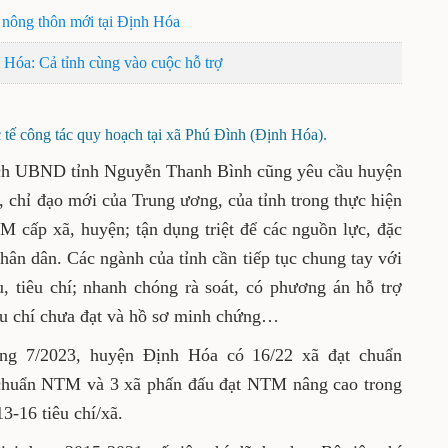
 nông thôn mới tại Định Hóa
Hóa: Cả tỉnh cùng vào cuộc hỗ trợ
 tế công tác quy hoạch tại xã Phú Đình (Định Hóa).
ịch UBND tỉnh Nguyễn Thanh Bình
cũng yêu cầu huyện
 chỉ đạo mới của Trung ương, của tỉnh trong thực hiện
TM cấp xã, huyện; tận dụng triệt để các nguồn lực, đặc
hân dân. Các ngành của tỉnh cần tiếp tục chung tay với
u, tiêu chí; nhanh chóng rà soát, có phương án hỗ trợ
êu chí chưa đạt và hồ sơ minh chứng…
áng 7/2023, huyện Định Hóa có 16/22 xã đạt chuẩn
chuẩn NTM và 3 xã phấn đấu đạt NTM nâng cao trong
13-16 tiêu chí/xã.