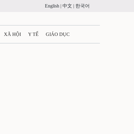
English |
中文 |
한국어
XÃ HỘI
Y TẾ
GIÁO DỤC
E MÁY
PHÁP LUẬT
 QUẢNG CÁO
ULTIMEDIA