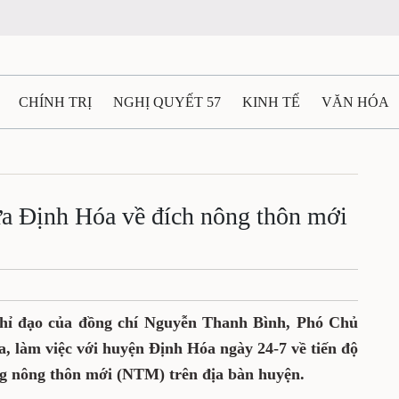
CHÍNH TRỊ
NGHỊ QUYẾT 57
KINH TẾ
VĂN HÓA
ẤT VÀ NGƯỜI THÁI NGUYÊN
GIAO THÔNG
Ô TÔ - X
TÀI NGUYÊN - MÔI TRƯỜNG
THỂ THAO
THÔNG TIN -
ưa Định Hóa về đích nông thôn mới
Ệ THÁI NGUYÊN
VIDEO
CÁC ĐỀ ÁN TRỌNG TÂM
M
chỉ đạo của đồng chí Nguyễn Thanh Bình, Phó Chủ
a, làm việc với huyện Định Hóa ngày 24-7 về tiến độ
g nông thôn mới (NTM) trên địa bàn huyện.