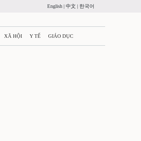
English |
中文 |
한국어
XÃ HỘI
Y TẾ
GIÁO DỤC
E MÁY
PHÁP LUẬT
 QUẢNG CÁO
LTIMEDIA