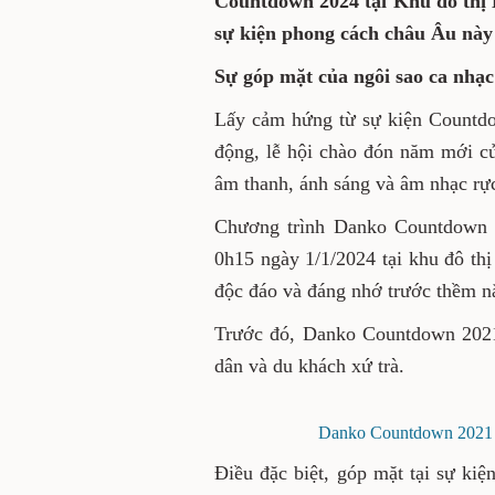
31/12/2023, Danko Group s
Khu đô thị Danko City. Đâ
phong cách châu Âu này đ
Sự góp mặt của ngôi sao ca
Lấy cảm hứng từ sự kiện Co
New York sôi động, lễ hội
trong không khí sôi động, v
Chương trình Danko Countd
31/12/2023 - 0h15 ngày 1/1/2
khách những trải nghiệm 
2024.
Trước đó, Danko Countdown
quên với người dân và du kh