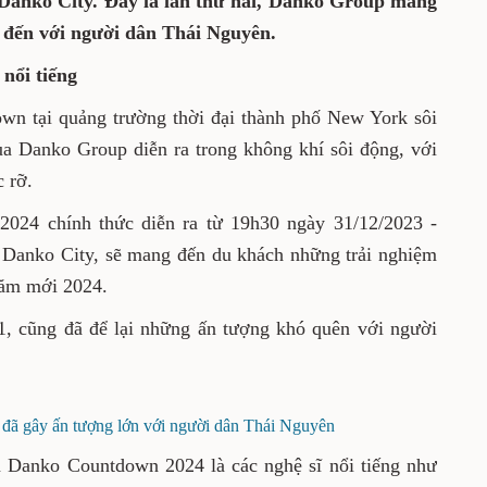
ẽ tổ chức sự kiện Danko Countdown 2024 tại
y là lần thứ hai, Danko Group mang sự kiện
ến với người dân Thái Nguyên.
 nhạc nổi tiếng
untdown tại quảng trường thời đại thành phố
 chào đón năm mới của Danko Group diễn ra
ới âm thanh, ánh sáng và âm nhạc rực rỡ.
own 2024 chính thức diễn ra từ 19h30 ngày
024 tại khu đô thị Danko City, sẽ mang đến du
độc đáo và đáng nhớ trước thềm năm mới
 2021, cũng đã để lại những ấn tượng khó
ách xứ trà.