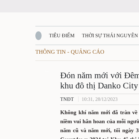
TIÊU ĐIỂM
THỜI SỰ THÁI NGUYÊ
THÔNG TIN - QUẢNG CÁO
QUỐC PHÒNG - AN NINH
BẠN ĐỌC
Đ
Đón năm mới với
QUÊ HƯƠNG - ĐẤT NƯỚC
QUỐC TẾ
Zalo
2024 tại khu đô th
VĂN BẢN, CHÍNH SÁCH MỚI
VĂN NGH
TNĐT
10:31, 28/12/2023
Không khí năm mới đã trà
đình và trong niềm vui hâ
thiêng liêng chuyển gi