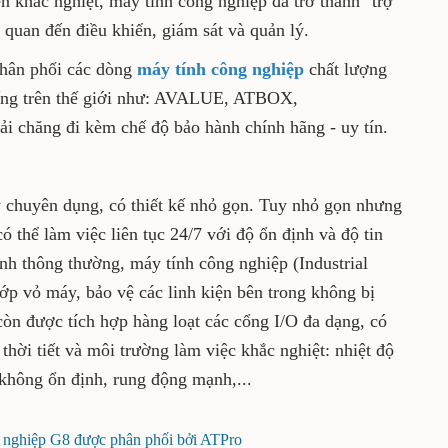
inh hoạt và làm việc trong môi trường điều
ông nghiệp đã trở thành "trợ thủ đắc lực" cho
iều khiển, giám sát và quản lý.
p và phân phối các dòng
máy tính công
ừ các thương hiệu nổi tiếng trên thế giới
ECH,... với giá thành phải chăng đi kèm chế
tín.
là gì?
g máy chuyên dụng, có thiết kế nhỏ gọn. Tuy
 động rất mạnh mẽ, có thể làm việc liên tục
n cậy cao. Khác với các dòng máy tính thông
p (Industrial Computer) tản nhiệt trực tiếp
linh kiện bên trong không bị bụi bẩn xâm
 tích hợp hàng loạt các cổng I/O đa dạng, có
 kiện thời tiết và môi trường làm việc khắc