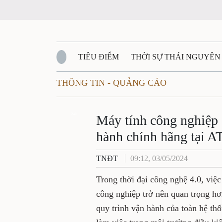
TIÊU ĐIỂM
THỜI SỰ THÁI NGUYÊ
THÔNG TIN - QUẢNG CÁO
QUỐC PHÒNG - AN NINH
BẠN ĐỌC
Đ
Máy tính công nghi
QUÊ HƯƠNG - ĐẤT NƯỚC
QUỐC TẾ
Zalo
chăng, bảo hành c
VĂN BẢN, CHÍNH SÁCH MỚI
VĂN NGH
TNĐT
09:12, 03/05/2024
Trong thời đại công nghệ 4.0
các ngành công nghiệp trở 
bảo hiệu suất hoạt động & q