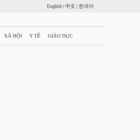
English |
中文 |
한국어
XÃ HỘI
Y TẾ
GIÁO DỤC
E MÁY
PHÁP LUẬT
 QUẢNG CÁO
LTIMEDIA