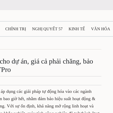
N
CHÍNH TRỊ
NGHỊ QUYẾT 57
KINH TẾ
VĂN HÓA
ẤT VÀ NGƯỜI THÁI NGUYÊN
GIAO THÔNG
Ô TÔ - X
ệp cho dự án, giá cả phải
TÀI NGUYÊN - MÔI TRƯỜNG
THỂ THAO
THÔNG TIN -
hính hãng tại ATPro
Ệ THÁI NGUYÊN
VIDEO
CÁC ĐỀ ÁN TRỌNG TÂM
MU
, việc áp dụng các giải pháp tự động hóa vào
nên quan trọng hơn bao giờ hết, nhằm đảm
uy trình vận hành của toàn hệ thống. Với sự