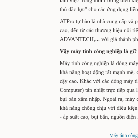
ổn định, khả năng mở rộng l
kiện khắc nghiệt, máy tính c
các ứng dụng liên quan đến đ
ATPro tự hào là nhà cung cấ
nghiệp
chất lượng cao, đến t
như: AVALUE, ATBOX, ADVANT
độ bảo hành chính hãng - uy 
Vậy máy tính công nghiệp 
Máy tính công nghiệp là dòn
nhỏ gọn nhưng khả năng hoạt
24/7 với độ ổn định và độ ti
thường, máy tính công nghiệ
qua lớp vỏ máy, bảo vệ các 
nhập. Ngoài ra, máy còn được
khả năng chống chịu với điều