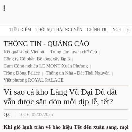
TIÊU ĐIỂM
THỜI SỰ THÁI NGUYÊN
CHÍNH TRỊ
NGHỊ 
THÔNG TIN - QUẢNG CÁO
Kết quả sổ xố Vietlott
Trung tâm luyện chữ đẹp
Công ty Cổ phần Bê tông xây lắp 3
Cụm Công nghiệp LE MONT Xuân Phương
Trống Đồng Palace
Thông tin Nhà - Đất Thái Nguyên
Việt phượng ROYAL PALACE
Vì sao cá kho Làng Vũ Đại Dù
đắt vẫn được săn đón mỗi dịp
lễ, tết?
Q.C
10:16, 05/03/2025