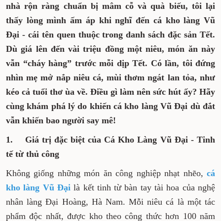
Khi gió lạnh tràn về báo hiệu Tết đến xuân
sang, mọi nhà rộn ràng chuẩn bị mâm cỗ và
quà biếu, tôi lại thấy lòng mình ấm áp khi
nghĩ đến cá kho làng Vũ Đại - cái tên quen
thuộc trong danh sách đặc sản Tết. Dù giá
lên đến vài triệu đồng một niêu, món ăn này
vẫn “cháy hàng” trước mỗi dịp Tết. Có lần,
tôi đứng nhìn mẹ mở nắp niêu cá, mùi
thơm ngát lan tỏa, như kéo cả tuổi thơ ùa
về. Điều gì làm nên sức hút ấy? Hãy cùng
khám phá lý do khiến cá kho làng Vũ Đại dù
đắt vẫn khiến bao người say mê!
1. Giá trị đặc biệt của Cá Kho Làng Vũ Đại -
Tinh tế từ thủ công