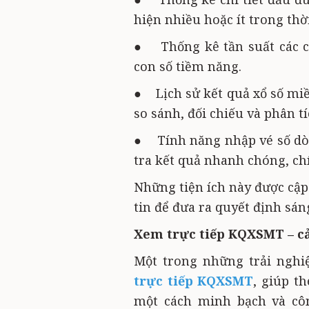
hiện nhiều hoặc ít trong thờ
● Thống kê tần suất các co
con số tiềm năng.
● Lịch sử kết quả xổ số mi
so sánh, đối chiếu và phân tí
● Tính năng nhập vé số dò t
tra kết quả nhanh chóng, ch
Những tiện ích này được cập
tin để đưa ra quyết định sán
Xem trực tiếp KQXSMT – c
Một trong những trải nghi
trực tiếp KQXSMT
, giúp t
một cách minh bạch và côn