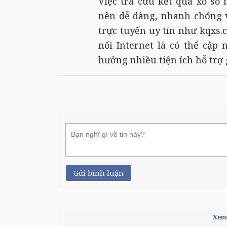
Việc tra cứu kết quả xổ số
nên dễ dàng, nhanh chóng v
trực tuyến uy tín như kqxs.c
nối Internet là có thể cập 
hưởng nhiều tiện ích hỗ trợ
Gửi bình luận
Xem 