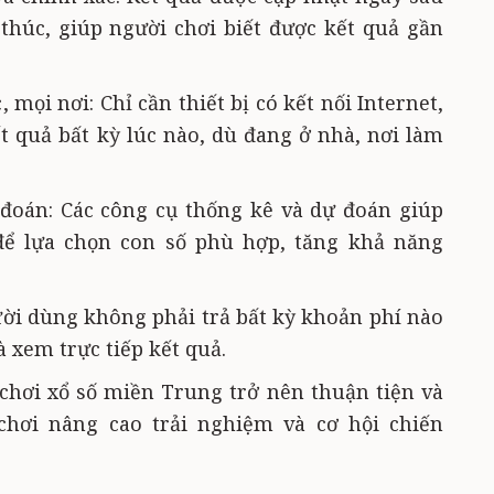
thúc, giúp người chơi biết được kết quả gần
mọi nơi: Chỉ cần thiết bị có kết nối Internet,
ết quả bất kỳ lúc nào, dù đang ở nhà, nơi làm
đoán: Các công cụ thống kê và dự đoán giúp
để lựa chọn con số phù hợp, tăng khả năng
i dùng không phải trả bất kỳ khoản phí nào
à xem trực tiếp kết quả.
 chơi xổ số miền Trung trở nên thuận tiện và
chơi nâng cao trải nghiệm và cơ hội chiến