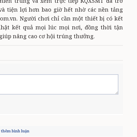
 miền trung và xem trực tiếp KQXSMT đã trở
à tiện lợi hơn bao giờ hết nhờ các nền tảng
om.vn. Người chơi chỉ cần một thiết bị có kết
nhật kết quả mọi lúc mọi nơi, đồng thời tận
 giúp nâng cao cơ hội trúng thưởng.
thêm bình luận