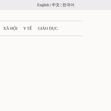
English |
中文 |
한국어
XÃ HỘI
Y TẾ
GIÁO DỤC
E MÁY
PHÁP LUẬT
 QUẢNG CÁO
ULTIMEDIA