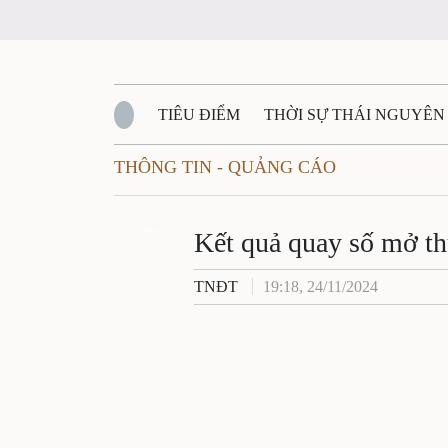
TIÊU ĐIỂM
THỜI SỰ THÁI NGUYÊN
THÔNG TIN - QUẢNG CÁO
QUỐC PHÒNG - AN NINH
BẠN ĐỌC
Đ
QUÊ HƯƠNG - ĐẤT NƯỚC
Zalo
QUỐC TẾ
Kết quả quay số mở 
TNĐT
19:18, 24/11/2024
VĂN BẢN, CHÍNH SÁCH MỚI
VĂN NGH