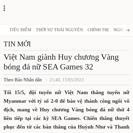
TIÊU ĐIỂM
THỜI SỰ THÁI NGUYÊN
CHÍNH TRỊ
NGHỊ QUY
TIN MỚI
Việt Nam giành Huy chương Vàng
bóng đá nữ SEA Games 32
Theo Báo Nhân dân
21:40, 15/05/2023
Tối 15/5, đội tuyển nữ Việt Nam thắng tuyển nữ
Myanmar với tỷ số 2-0 để bảo vệ thành công ngôi vô
địch, mang về Huy chương Vàng bóng đá nữ thứ 4
liên tiếp tại các kỳ SEA Games. Chiến thắng thuyết
phục đến từ các bàn thắng của Huỳnh Như và Thanh