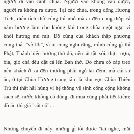
người đi vãn cảnh chùa. Người vào không vào được,
người ra không ra được. Tại các chùa, trong động Hương
Tích, diện tích thờ cúng thì nhỏ mà ai đến cũng thắp cả
nắm hương làm cho không khí trong chùa ngột ngạt vì
khói hương mù mịt. Đồ cúng của khách thập phương
cũng thật "vô lối", vì ai cũng nghĩ rằng, mình cúng gì thì
Phật, Thánh hiến hưởng thứ đó, nên tất tật xôi, thịt, rượu,
bia, giò chả đều đặt cả lên Ban thờ.
Do chưa có cáp treo
nên khách ở xa đến thường phải ngủ lại đêm, mà cái sự
ăn, ở tại Chùa Hương trung tâm là khu vực Chùa Thiên
Trù thì thật hãi hùng vì hệ thống vệ sinh công cộng không
sạch sẽ, nước không có dùng, đi mua cũng phải tiết kiệm;
đồ ăn thì giá "cắt cổ"…
Nhưng chuyến đi này, những gì tôi được "tai nghe, mắt