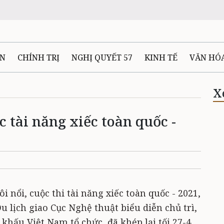
ÊN
CHÍNH TRỊ
NGHỊ QUYẾT 57
KINH TẾ
VĂN HÓ
ẤT VÀ NGƯỜI THÁI NGUYÊN
GIAO THÔNG
Ô TÔ - X
X
c tài năng xiếc toàn quốc -
TÀI NGUYÊN - MÔI TRƯỜNG
THỂ THAO
THÔNG TIN -
Ệ THÁI NGUYÊN
VIDEO
CÁC ĐỀ ÁN TRỌNG TÂM
MU
i nổi, cuộc thi tài năng xiếc toàn quốc - 2021,
u lịch giao Cục Nghệ thuật biểu diễn chủ trì,
 khấu Việt Nam tổ chức, đã khép lại tối 27-4,