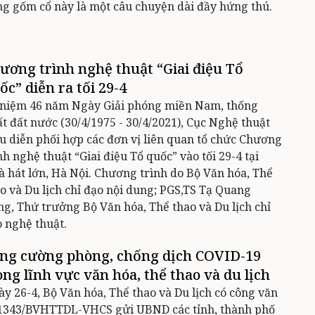
g gốm cổ này là một câu chuyện dài đầy hứng thú.
ương trình nghệ thuật “Giai điệu Tổ
ốc” diễn ra tối 29-4
 niệm 46 năm Ngày Giải phóng miền Nam, thống
t đất nước (30/4/1975 - 30/4/2021), Cục Nghệ thuật
u diễn phối hợp các đơn vị liên quan tổ chức Chương
nh nghệ thuật “Giai điệu Tổ quốc” vào tối 29-4 tại
 hát lớn, Hà Nội. Chương trình do Bộ Văn hóa, Thể
o và Du lịch chỉ đạo nội dung; PGS,TS Tạ Quang
g, Thứ trưởng Bộ Văn hóa, Thể thao và Du lịch chỉ
 nghệ thuật.
ng cường phòng, chống dịch COVID-19
ong lĩnh vực văn hóa, thể thao và du lịch
y 26-4, Bộ Văn hóa, Thể thao và Du lịch có công văn
 1343/BVHTTDL-VHCS gửi UBND các tỉnh, thành phố