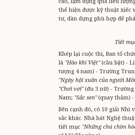
cao, lạm dụng quá liều lượn
thể hiện được kỹ thuật xiếc 
tư, dàn dựng phù hợp để phát
Tiết mục
Khép lại cuộc thi, Ban tổ chức
là
"Hào khí Việt"
(cầu bật) - 
tượng 4 nam) - Trường Trung
"Ngày hội xuân của người Mô
"Chơi vơi"
(đu 3 nữ) - Trường
Nam;
"Sắc sen"
(quay thảm) -
Bên cạnh đó, có 10 giải Nhì v
sắc khác. Nhà hát Nghệ thuật
tiết mục
"Những chú chim hòa