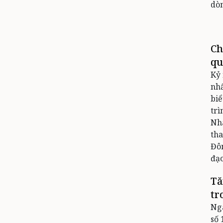
dòn
Ch
qu
Kỷ
nhấ
biể
trì
Nhà
tha
Đôn
đạo
Tă
tr
Ngà
số