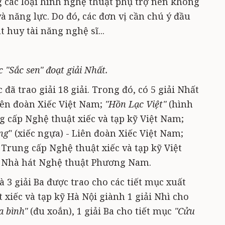
g các loại hình nghệ thuật phụ trợ nên không
và năng lực. Do đó, các đơn vị cần chú ý đầu
 huy tài năng nghệ sĩ...
 "Sắc sen" đoạt giải Nhất.
 đã trao giải 18 giải. Trong đó, có 5 giải Nhất
Liên đoàn Xiếc Việt Nam;
"Hồn Lạc Việt"
(hình
 cấp Nghệ thuật xiếc và tạp kỹ Việt Nam;
ng
" (xiếc ngựa) - Liên đoàn Xiếc Việt Nam;
 Trung cấp Nghệ thuật xiếc và tạp kỹ Việt
 Nhà hát Nghệ thuật Phương Nam.
à 3 giải Ba được trao cho các tiết mục xuất
 xiếc và tạp kỹ Hà Nội giành 1 giải Nhì cho
 bình"
(đu xoắn), 1 giải Ba cho tiết mục
"Cửu