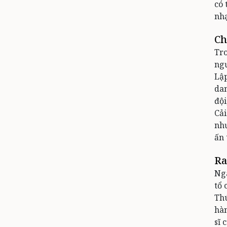
có 
nhạ
Ch
Tro
ngư
Lập
dan
đội
Cải
nh
ấn
Ra
Ngà
tổ 
Thú
hàn
sĩ 