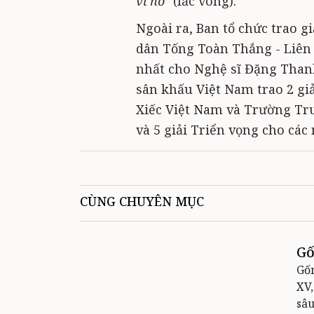
vĩ hồ"
(lắc vòng).
Ngoài ra, Ban tổ chức trao g
dân Tống Toàn Thắng - Liên 
nhất cho Nghệ sĩ Đặng Thanh
sân khấu Việt Nam trao 2 gi
Xiếc Việt Nam và Trường Tru
và 5 giải Triển vọng cho các 
CÙNG CHUYÊN MỤC
Gố
Gốm
XV,
sâu