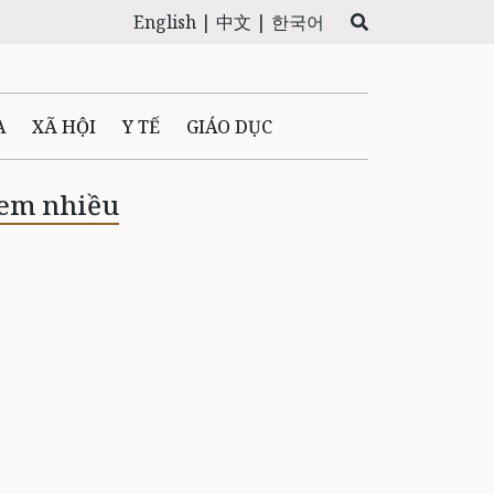
English |
中文 |
한국어
A
XÃ HỘI
Y TẾ
GIÁO DỤC
E MÁY
PHÁP LUẬT
em nhiều
 QUẢNG CÁO
LTIMEDIA