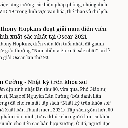
việc tăng cường các biện pháp phòng, chống dịch
ID-19 trong lĩnh vực văn hóa, thể thao và du lịch.
thony Hopkins đoạt giải nam diễn viên
ính xuất sắc nhất tại Oscar 2021
hony Hopkins, diễn viên lớn tuổi nhất, đã giành
c giải thưởng "Nam diễn viên xuất sắc nhất" tại lễ
o giải Oscar lần thứ 93.
n Cường - Nhật ký trên khóa sol
n dịp sinh nhật lần thứ 80, vừa qua, Phó Giáo sư,
n sĩ, Nhạc sĩ Nguyễn Lân Cường (bút danh Lân
ng) đã cho ra mắt tập sách “Nhật ký trên khóa sol”
à Xuất bản Thanh niên, 2021). Tập sách gồm hơn 60
 phẩm của mình, từ ca khúc cho người lớn, ca khúc
ếu nhi cho đến các bản hợp xướng. Ở đó, người đọc