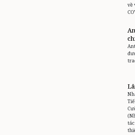
về 
COV
An
ch
Ant
đượ
tra
Lâ
Nhâ
Tiế
Cườ
(Nh
tác
thi