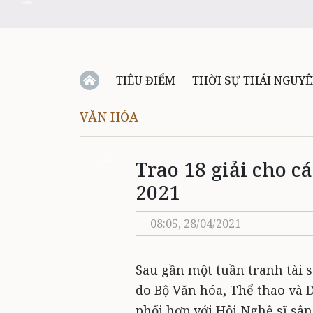
Zalo
TIÊU ĐIỂM
THỜI SỰ THÁI NGUY
VĂN HÓA
QUỐC PHÒNG - AN NINH
BẠN ĐỌC
Đ
Trao 18 giải cho cá
QUÊ HƯƠNG - ĐẤT NƯỚC
QUỐC TẾ
Zalo
2021
VĂN BẢN, CHÍNH SÁCH MỚI
VĂN NGH
08:05, 28/04/2021
Sau gần một tuần tranh tài sô
do Bộ Văn hóa, Thể thao và D
phối hợp với Hội Nghệ sĩ sân