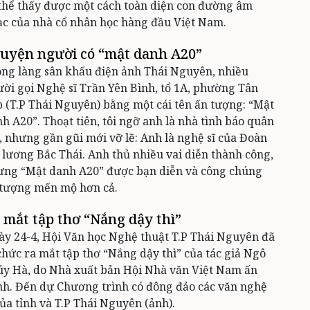
thể thấy được một cách toàn diện con đường âm
c của nhà cổ nhân học hàng đầu Việt Nam.
uyện người có “mật danh A20”
ng làng sân khấu điện ảnh Thái Nguyên, nhiều
ời gọi Nghệ sĩ Trần Yên Bình, tổ 1A, phường Tân
 (T.P Thái Nguyên) bằng một cái tên ấn tượng: “Mật
h A20”. Thoạt tiên, tôi ngỡ anh là nhà tình báo quân
, nhưng gần gũi mới vỡ lẽ: Anh là nghệ sĩ của Đoàn
 lương Bắc Thái. Anh thủ nhiều vai diễn thành công,
ưng “Mật danh A20” được bạn diễn và công chúng
 tượng mến mộ hơn cả.
 mắt tập thơ “Nắng dậy thì”
y 24-4, Hội Văn học Nghệ thuật T.P Thái Nguyên đã
chức ra mắt tập thơ “Nắng dậy thì” của tác giả Ngô
y Hà, do Nhà xuất bản Hội Nhà văn Việt Nam ấn
h. Đến dự Chương trình có đông đảo các văn nghệ
của tỉnh và T.P Thái Nguyên (ảnh).