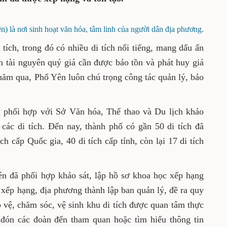
đã được xếp hạng và tôn tạo.
ổ Yên) là nơi sinh hoạt văn hóa, tâm linh của người
dân địa phương.
5 di tích, trong đó có nhiều di tích nổi tiếng,
t nước. Đây là nguồn tài nguyên quý giá cần
á trị. Nhận thức rõ điều này, những năm qua,
ác quản lý, bảo tồn, trùng tu, tôn tạo di tích.
xuyên phối hợp với Sở Văn hóa, Thể thao và
khoa học xếp hạng các di tích. Đến nay, thành
 xếp hạng, trong đó có 8 di tích cấp Quốc gia,
7 di tích chưa được xếp hạng.
hổ Yên đã phối hợp khảo sát, lập hồ sơ khoa
ới các di tích đã được xếp hạng, địa phương