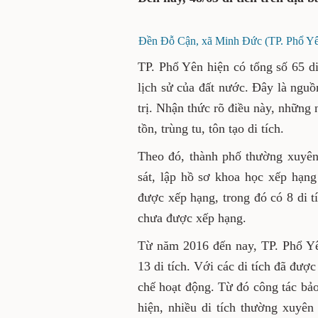
48/65 di tích trên địa bàn 
Đền Đỗ Cận, xã Minh Đức (TP. Ph
TP. Phổ Yên hiện có tổng số 6
mang dấu ấn lịch sử của đấ
được bảo tồn và phát huy gi
Phổ Yên luôn chú trọng công t
Theo đó, thành phố thường 
Du lịch khảo sát, lập hồ sơ 
phố có gần 50 di tích đã được
40 di tích cấp tỉnh, còn lại 1
Từ năm 2016 đến nay, TP. P
học xếp hạng 13 di tích. V