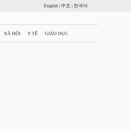
English |
中文 |
한국어
XÃ HỘI
Y TẾ
GIÁO DỤC
E MÁY
PHÁP LUẬT
 QUẢNG CÁO
LTIMEDIA