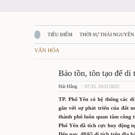
TIÊU ĐIỂM
THỜI SỰ THÁI NGUYÊ
VĂN HÓA
QUỐC PHÒNG - AN NINH
BẠN ĐỌC
Đ
Bảo tồn, tôn tạo để
QUÊ HƯƠNG - ĐẤT NƯỚC
QUỐC TẾ
Zalo
Hải Hằng
07:33, 16/11/2022
VĂN BẢN, CHÍNH SÁCH MỚI
VĂN NGH
TP. Phổ Yên có hệ thống c
tích lịch sử gắn với sự p
huy giá trị của các di tí
tồn, tôn tạo. Ngoài sự đầ
động nguồn lực xã hội hóa 