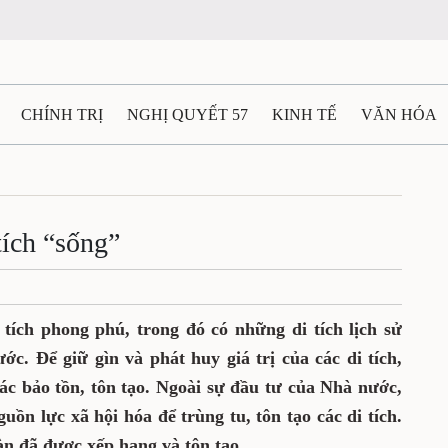
N
CHÍNH TRỊ
NGHỊ QUYẾT 57
KINH TẾ
VĂN HÓA
ẤT VÀ NGƯỜI THÁI NGUYÊN
GIAO THÔNG
Ô TÔ - X
 di tích “sống”
TÀI NGUYÊN - MÔI TRƯỜNG
THỂ THAO
THÔNG TIN -
Ệ THÁI NGUYÊN
VIDEO
CÁC ĐỀ ÁN TRỌNG TÂM
MU
ác di tích phong phú, trong đó có những di
hát triển của đất nước. Để giữ gìn và phát
ch, thành phố luôn quan tâm công tác bảo
u tư của Nhà nước, Phổ Yên đã tích cực huy
để trùng tu, tôn tạo các di tích. Đến nay,