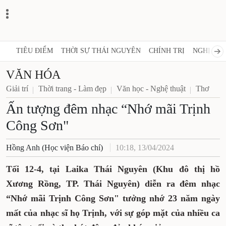
TIÊU ĐIỂM
THỜI SỰ THÁI NGUYÊN
CHÍNH TRỊ
NGHỊ QUY
VĂN HÓA
Giải trí
Thời trang - Làm đẹp
Văn học - Nghệ thuật
Thơ
Ấn tượng đêm nhạc “Nhớ mãi Trịnh
Công Sơn"
Hồng Anh (Học viện Báo chí)
10:18, 13/04/2024
Tối 12-4, tại Laika Thái Nguyên (Khu đô thị hồ
Xương Rồng, TP. Thái Nguyên) diễn ra đêm nhạc
“Nhớ mãi Trịnh Công Sơn" tưởng nhớ 23 năm ngày
mất của nhạc sĩ họ Trịnh, với sự góp mặt của nhiều ca