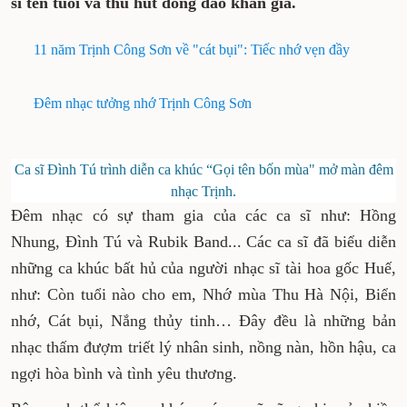
sĩ tên tuổi và thu hút đông đảo khán giả.
11 năm Trịnh Công Sơn về "cát bụi": Tiếc nhớ vẹn đầy
Đêm nhạc tưởng nhớ Trịnh Công Sơn
Ca sĩ Đình Tú trình diễn ca khúc “Gọi tên bốn mùa" mở màn đêm
nhạc Trịnh.
Đêm nhạc có sự tham gia của các ca sĩ như: Hồng
Nhung, Đình Tú và Rubik Band... Các ca sĩ đã biểu diễn
những ca khúc bất hủ của người nhạc sĩ tài hoa gốc Huế,
như: Còn tuổi nào cho em, Nhớ mùa Thu Hà Nội, Biển
nhớ, Cát bụi, Nắng thủy tinh… Đây đều là những bản
nhạc thấm đượm triết lý nhân sinh, nồng nàn, hồn hậu, ca
ngợi hòa bình và tình yêu thương.