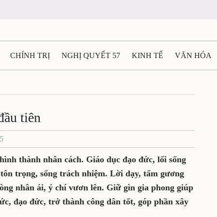
CHÍNH TRỊ
NGHỊ QUYẾT 57
KINH TẾ
VĂN HÓA
ẤT VÀ NGƯỜI THÁI NGUYÊN
GIAO THÔNG
Ô TÔ - X
TÀI NGUYÊN - MÔI TRƯỜNG
THỂ THAO
THÔNG TIN -
đầu tiên
25
Ệ THÁI NGUYÊN
VIDEO
CÁC ĐỀ ÁN TRỌNG TÂM
M
 hình thành nhân cách. Giáo dục đạo đức, lối sống
 tôn trọng, sống trách nhiệm. Lời dạy, tấm gương
òng nhân ái, ý chí vươn lên. Giữ gìn gia phong giúp
hức, đạo đức, trở thành công dân tốt, góp phần xây
.