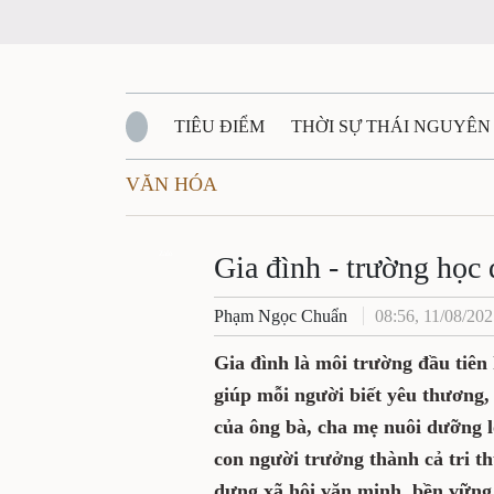
TIÊU ĐIỂM
THỜI SỰ THÁI NGUYÊN
VĂN HÓA
QUỐC PHÒNG - AN NINH
BẠN ĐỌC
Đ
QUÊ HƯƠNG - ĐẤT NƯỚC
Zalo
QUỐC TẾ
Gia đình - trường học 
Phạm Ngọc Chuẩn
08:56, 11/08/20
VĂN BẢN, CHÍNH SÁCH MỚI
VĂN NGH
Gia đình là môi trường đầu tiên
giúp mỗi người biết yêu thương,
của ông bà, cha mẹ nuôi dưỡng l
con người trưởng thành cả tri t
dựng xã hội văn minh, bền vững