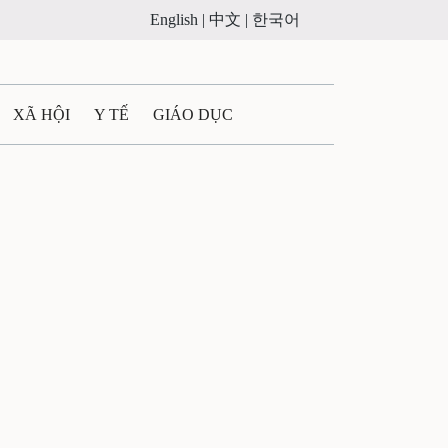
English |
中文 |
한국어
XÃ HỘI
Y TẾ
GIÁO DỤC
E MÁY
PHÁP LUẬT
 QUẢNG CÁO
ULTIMEDIA