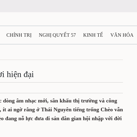
CHÍNH TRỊ
NGHỊ QUYẾT 57
KINH TẾ
VĂN HÓA
ẤT VÀ NGƯỜI THÁI NGUYÊN
GIAO THÔNG
Ô TÔ - X
TÀI NGUYÊN - MÔI TRƯỜNG
THỂ THAO
THÔNG TIN -
ời hiện đại
Ệ THÁI NGUYÊN
VIDEO
CÁC ĐỀ ÁN TRỌNG TÂM
M
ác dòng âm nhạc mới, sân khấu thị trường và công
, ít ai ngờ rằng ở Thái Nguyên tiếng trống Chèo vẫn
èo đang nỗ lực đưa di sản dân gian hội nhập với đời