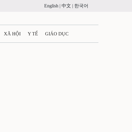
English |
中文 |
한국어
XÃ HỘI
Y TẾ
GIÁO DỤC
E MÁY
PHÁP LUẬT
 QUẢNG CÁO
ULTIMEDIA