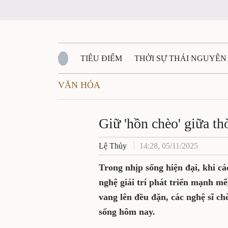
TIÊU ĐIỂM
THỜI SỰ THÁI NGUYÊN
VĂN HÓA
QUỐC PHÒNG - AN NINH
BẠN ĐỌC
Đ
QUÊ HƯƠNG - ĐẤT NƯỚC
Zalo
QUỐC TẾ
Giữ 'hồn chèo' giữa th
Lệ Thủy
14:28, 05/11/2025
VĂN BẢN, CHÍNH SÁCH MỚI
VĂN NGH
Trong nhịp sống hiện đại, khi c
nghệ giải trí phát triển mạnh mẽ
vang lên đều đặn, các nghệ sĩ ch
sống hôm nay.