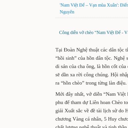
'Nam Việt Đế – Vạn mùa Xuân': Điểm 
Nguyên
Công diễn vở chèo “Nam Việt Đế - V
Tại Đoàn Nghệ thuật các dân tộc 
“hồi sinh” của hồn dân tộc. Nghệ 
di sản của cha ông, là hồn cốt củ
sẽ dần xa rời công chúng. Hội nhập
ra “hồn chèo” trong từng làn điệu.
Mới đây nhất, vở diễn “Nam Việt
phu để tham dự Liên hoan Chèo to
giải Xuất sắc về đề tài lịch sử do
chương Vàng cá nhân, 5 Huy chươ
chất lượng nghệ thuật và tinh thầ