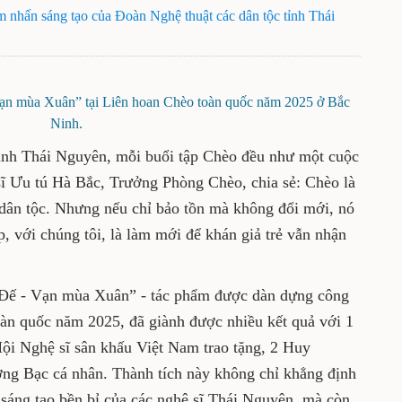
nhấn sáng tạo của Đoàn Nghệ thuật các dân tộc tỉnh Thái
ạn mùa Xuân” tại Liên hoan Chèo toàn quốc năm 2025 ở Bắc
Ninh.
tỉnh Thái Nguyên, mỗi buổi tập Chèo đều như một cuộc
sĩ Ưu tú Hà Bắc, Trưởng Phòng Chèo, chia sẻ: Chèo là
a dân tộc. Nhưng nếu chỉ bảo tồn mà không đổi mới, nó
, với chúng tôi, là làm mới để khán giả trẻ vẫn nhận
 Đế - Vạn mùa Xuân” - tác phẩm được dàn dựng công
àn quốc năm 2025, đã giành được nhiều kết quả với 1
 Hội Nghệ sĩ sân khấu Việt Nam trao tặng, 2 Huy
ng Bạc cá nhân. Thành tích này không chỉ khẳng định
n sáng tạo bền bỉ của các nghệ sĩ Thái Nguyên, mà còn