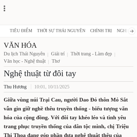
TIÊU ĐIỂM
THỜI SỰ THÁI NGUYÊN
CHÍNH TRỊ
NGHỊ QUY
VĂN HÓA
Du lịch Thái Nguyên
Giải trí
Thời trang - Làm đẹp
Văn học - Nghệ thuật
Thơ
Nghệ thuật từ đôi tay
Thu Hương
10:01, 10/11/2025
Giữa vùng núi Trại Cau, người Dao Đỏ thôn Mỏ Sắt
vẫn gìn giữ nghề thêu truyền thống - biểu tượng văn
hóa của cộng đồng. Với đôi tay khéo léo và tình yêu
trang phục truyền thống của dân tộc mình, chị Triệu
Thị Thoa đang góp phần đưa nghệ thuật thêu của