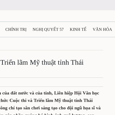
CHÍNH TRỊ
NGHỊ QUYẾT 57
KINH TẾ
VĂN HÓA
ẤT VÀ NGƯỜI THÁI NGUYÊN
GIAO THÔNG
Ô TÔ - X
TÀI NGUYÊN - MÔI TRƯỜNG
THỂ THAO
THÔNG TIN -
 Triển lãm Mỹ thuật tỉnh Thái
Ệ THÁI NGUYÊN
VIDEO
CÁC ĐỀ ÁN TRỌNG TÂM
M
 của đất nước và của tỉnh, Liên hiệp Hội Văn học
chức Cuộc thi và Triển lãm Mỹ thuật tỉnh Thái
g chỉ tạo sân chơi sáng tạo cho đội ngũ họa sĩ và