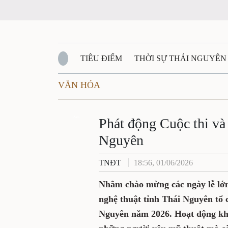
TIÊU ĐIỂM
THỜI SỰ THÁI NGUYÊN
VĂN HÓA
QUỐC PHÒNG - AN NINH
BẠN ĐỌC
Đ
QUÊ HƯƠNG - ĐẤT NƯỚC
Zalo
QUỐC TẾ
Phát động Cuộc thi và
Nguyên
VĂN BẢN, CHÍNH SÁCH MỚI
VĂN NGH
TNĐT
18:56, 01/06/2026
Nhằm chào mừng các ngày lễ lớn
nghệ thuật tỉnh Thái Nguyên tổ 
Nguyên năm 2026. Hoạt động khôn