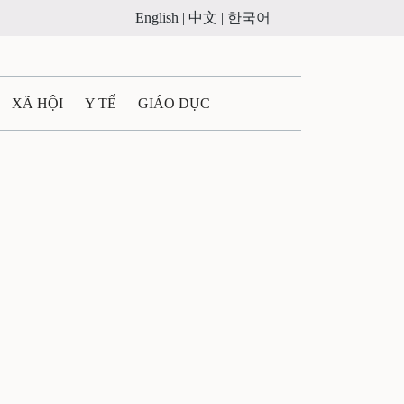
English |
中文 |
한국어
XÃ HỘI
Y TẾ
GIÁO DỤC
E MÁY
PHÁP LUẬT
 QUẢNG CÁO
ULTIMEDIA