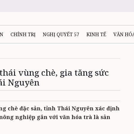
ÊN
CHÍNH TRỊ
NGHỊ QUYẾT 57
KINH TẾ
VĂN HÓ
ẤT VÀ NGƯỜI THÁI NGUYÊN
GIAO THÔNG
Ô TÔ - X
 thái vùng chè, gia tăng sức
TÀI NGUYÊN - MÔI TRƯỜNG
THỂ THAO
THÔNG TIN -
hái Nguyên
Ệ THÁI NGUYÊN
VIDEO
CÁC ĐỀ ÁN TRỌNG TÂM
MU
ng chè đặc sản, tỉnh Thái Nguyên xác định
 nông nghiệp gắn với văn hóa trà là sản