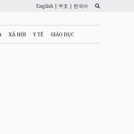
English |
中文 |
한국어
A
XÃ HỘI
Y TẾ
GIÁO DỤC
E MÁY
PHÁP LUẬT
 QUẢNG CÁO
LTIMEDIA