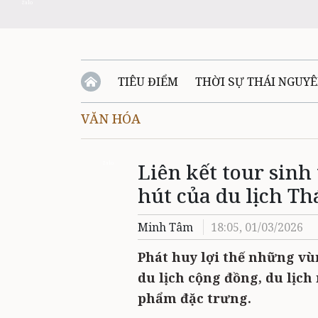
Zalo
TIÊU ĐIỂM
THỜI SỰ THÁI NGUY
VĂN HÓA
QUỐC PHÒNG - AN NINH
BẠN ĐỌC
Đ
Liên kết tour sinh
QUÊ HƯƠNG - ĐẤT NƯỚC
QUỐC TẾ
Zalo
hút của du lịch T
VĂN BẢN, CHÍNH SÁCH MỚI
VĂN NGH
Minh Tâm
18:05, 01/03/2026
Phát huy lợi thế những vù
du lịch cộng đồng, du lịch
phẩm đặc trưng.