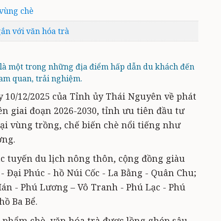
 vùng chè
ắn với văn hóa trà
 là một trong những địa điểm hấp dẫn du khách đến
am quan, trải nghiệm.
 10/12/2025 của Tỉnh ủy Thái Nguyên về phát
ên giai đoạn 2026-2030, tỉnh ưu tiên đầu tư
tại vùng trồng, chế biến chè nổi tiếng như
ơng.
ác tuyến du lịch nông thôn, cộng đồng giàu
 Đại Phúc - hồ Núi Cốc - La Bằng - Quân Chu;
án - Phú Lương – Vô Tranh - Phú Lạc - Phú
hồ Ba Bể.
n phẩm chè, văn hóa trà được lồng ghép sâu