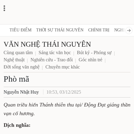
TIÊU ĐIỂM
THỜI SỰ THÁI NGUYÊN
CHÍNH TRỊ
NGHỊ QUY
VĂN NGHỆ THÁI NGUYÊN
Cùng quan tâm
Sáng tác văn học
Bút ký - Phóng sự
Nghệ thuật
Nghiên cứu - Trao đổi
Góc nhìn trẻ
Đời sống văn nghệ
Chuyên mục khác
Phò mã
Nguyễn Nhật Huy
10:53, 03/12/2025
Quan triều hiển Thánh thiên thu tại/ Động Đạt giáng thần
vạn cố hương.
Dịch nghĩa: