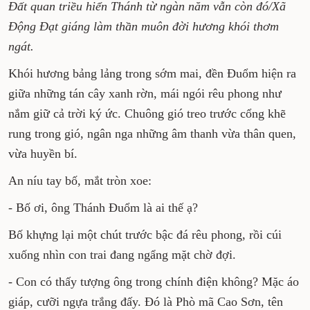
Đất quan triều hiển Thánh từ ngàn năm vẫn còn đó/Xã
Động Đạt giáng làm thần muôn đời hương khói thơm
ngát.
Khói hương bảng lảng trong sớm mai, đền Đuổm hiện ra
giữa những tán cây xanh rờn, mái ngói rêu phong như
nắm giữ cả trời ký ức. Chuông gió treo trước cổng khẽ
rung trong gió, ngân nga những âm thanh vừa thân quen,
vừa huyền bí.
An níu tay bố, mắt tròn xoe:
- Bố ơi, ông Thánh Đuổm là ai thế ạ?
Bố khựng lại một chút trước bậc đá rêu phong, rồi cúi
xuống nhìn con trai đang ngẩng mặt chờ đợi.
- Con có thấy tượng ông trong chính điện không? Mặc áo
giáp, cưỡi ngựa trắng đấy. Đó là Phò mã Cao Sơn, tên