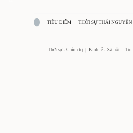
Zalo
TIÊU ĐIỂM
THỜI SỰ THÁI NGUYÊN
QUỐC PHÒNG - AN NINH
BẠN ĐỌC
Đ
Thời sự - Chính trị
Kinh tế - Xã hội
Tin
QUÊ HƯƠNG - ĐẤT NƯỚC
QUỐC TẾ
VĂN BẢN, CHÍNH SÁCH MỚI
VĂN NGH