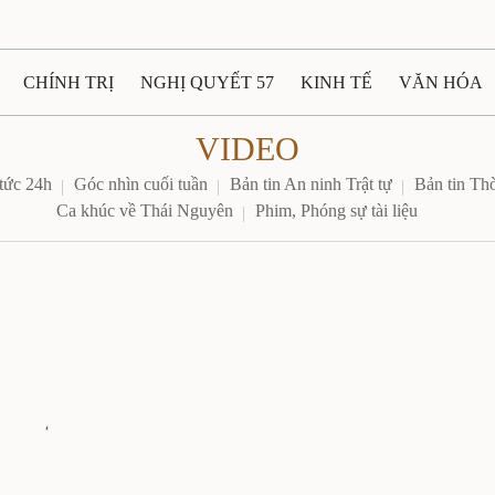
CHÍNH TRỊ
NGHỊ QUYẾT 57
KINH TẾ
VĂN HÓA
VIDEO
ẤT VÀ NGƯỜI THÁI NGUYÊN
GIAO THÔNG
Ô TÔ - X
 tức 24h
Góc nhìn cuối tuần
Bản tin An ninh Trật tự
Bản tin Thời
Ca khúc về Thái Nguyên
Phim, Phóng sự tài liệu
TÀI NGUYÊN - MÔI TRƯỜNG
THỂ THAO
THÔNG TIN -
Ệ THÁI NGUYÊN
VIDEO
CÁC ĐỀ ÁN TRỌNG TÂM
M