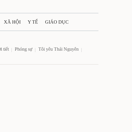
XÃ HỘI
Y TẾ
GIÁO DỤC
E MÁY
PHÁP LUẬT
 tiết
Phóng sự
Tôi yêu Thái Nguyên
 QUẢNG CÁO
ULTIMEDIA