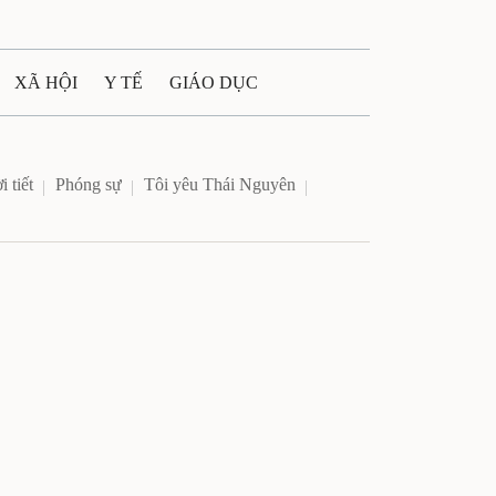
XÃ HỘI
Y TẾ
GIÁO DỤC
E MÁY
PHÁP LUẬT
 tiết
Phóng sự
Tôi yêu Thái Nguyên
 QUẢNG CÁO
ULTIMEDIA