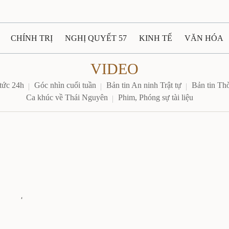
CHÍNH TRỊ
NGHỊ QUYẾT 57
KINH TẾ
VĂN HÓA
VIDEO
ẤT VÀ NGƯỜI THÁI NGUYÊN
GIAO THÔNG
Ô TÔ - X
 tức 24h
Góc nhìn cuối tuần
Bản tin An ninh Trật tự
Bản tin Thời
Ca khúc về Thái Nguyên
Phim, Phóng sự tài liệu
TÀI NGUYÊN - MÔI TRƯỜNG
THỂ THAO
THÔNG TIN -
Ệ THÁI NGUYÊN
VIDEO
CÁC ĐỀ ÁN TRỌNG TÂM
M