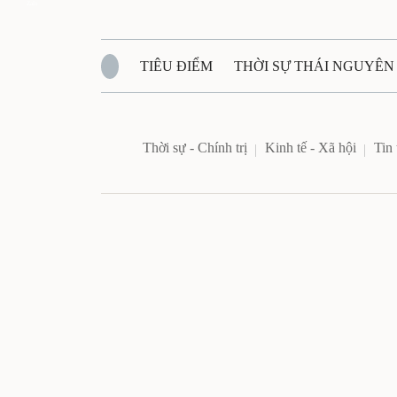
Zalo
TIÊU ĐIỂM
THỜI SỰ THÁI NGUYÊN
QUỐC PHÒNG - AN NINH
BẠN ĐỌC
Đ
Thời sự - Chính trị
Kinh tế - Xã hội
Tin
QUÊ HƯƠNG - ĐẤT NƯỚC
QUỐC TẾ
VĂN BẢN, CHÍNH SÁCH MỚI
VĂN NGH