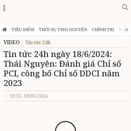
Zalo
TIÊU ĐIỂM
THỜI SỰ THÁI NGUYÊN
CHÍNH TRỊ
NGHỊ
VIDEO
Tin tức 24h
Tin tức 24h ngày 18/6/2024:
Thái Nguyên: Đánh giá Chỉ số
PCI, công bố Chỉ số DDCI năm
2023
18:35, 18/06/2024