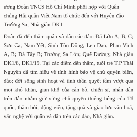
ương Đoàn TNCS Hồ Chí Minh phối hợp với Quân
chủng Hải quân Việt Nam tổ chức đến với Huyện đảo
Trường Sa, Nhà giàn DK1.
Đoàn đã đến thăm quân và dân các đảo: Đá Lớn A, B, C;
Sơn Ca; Nam Yết; Sinh Tồn Đông; Len Đao; Phan Vinh
A, B; Đá Tây B; Trường Sa Lớn; Quế Đường; Nhà giàn
DK1/8, DK1/19. Tại các điểm đến thăm, tuổi trẻ T.P Thái
Nguyên đã tìm hiểu về tình hình bảo vệ chủ quyền biển,
đảo; đời sống sinh hoạt và tinh thần quyết tâm vượt qua
mọi khó khăn, gian khổ của cán bộ, chiến sĩ, nhân dân
trên đảo nhằm giữ vững chủ quyền thiêng liêng của Tổ
quốc; thăm hỏi, động viên, tặng quà và giao lưu văn hoá,
văn nghệ với quân và dân trên các đảo, Nhà giàn.