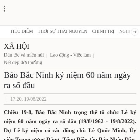
TIÊU ĐIỂM
THỜI SỰ THÁI NGUYÊN
CHÍNH TRỊ
NGHỊ QUY
XÃ HỘI
Dân tộc và miền núi
Lao động - Việc làm
Nét đẹp đời thường
Báo Bắc Ninh kỷ niệm 60 năm ngày
ra số đầu
17:20, 19/08/2022
Chiều 19-8, Báo Bắc Ninh trọng thể tổ chức Lễ kỷ
niệm 60 năm ngày ra số đầu (19/8/1962 - 19/8/2022).
Dự Lễ kỷ niệm có các đồng chí: Lê Quốc Minh, Ủy
viên Trung ương Đảng, Tổng Biên tập Báo Nhân Dân,