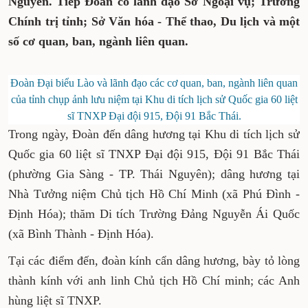
Nguyên
. Tiếp Đoàn có lãnh đạo Sở Ngoại vụ; Trường
Chính trị tỉnh; Sở Văn hóa
- Thể thao
, Du lịch và một
số cơ quan, ban, ngành liên quan.
Đoàn Đại biểu Lào và lãnh đạo các cơ quan, ban, ngành liên quan
của tỉnh chụp ảnh lưu niệm tại Khu di tích lịch sử Quốc gia 60 liệt
sĩ TNXP Đại đội 915, Đội 91 Bắc Thái.
Trong ngày, Đoàn đến dâng hương tại Khu di tích lịch sử
Quốc gia 60 liệt sĩ TNXP Đại đội 915, Đội 91 Bắc Thái
(phường Gia Sàng - TP. Thái Nguyên); dâng hương tại
Nhà Tưởng niệm Chủ tịch Hồ Chí Minh (xã Phú Đình -
Định Hóa); thăm Di tích Trường Đảng Nguyễn Ái Quốc
(xã Bình Thành - Định Hóa).
Tại các điểm đến, đoàn kính cẩn dâng hương, bày tỏ lòng
thành kính với anh linh Chủ tịch Hồ Chí minh; các Anh
hùng liệt sĩ TNXP.