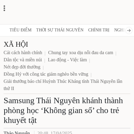
TIÊU ĐIỂM
THỜI SỰ THÁI NGUYÊN
CHÍNH TRỊ
NGHỊ QUY
XÃ HỘI
Cải cách hành chính
Chung tay xoa dịu nỗi đau da cam
Dân tộc và miền núi
Lao động - Việc làm
Nét đẹp đời thường
Đồng Hỷ với công tác giảm nghèo bền vững
Giải thưởng báo chí Huỳnh Thúc Kháng tỉnh Thái Nguyên lần
thứ II
Samsung Thái Nguyên khánh thành
phòng học ‘Không gian số’ cho trẻ
khuyết tật
Thảo Nguyên
20:48, 17/04/2025