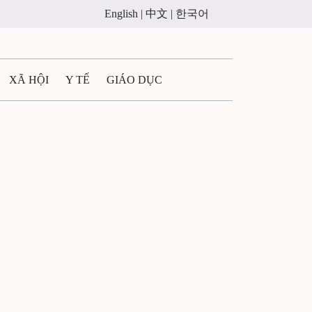
English |
中文 |
한국어
XÃ HỘI
Y TẾ
GIÁO DỤC
E MÁY
PHÁP LUẬT
 QUẢNG CÁO
LTIMEDIA