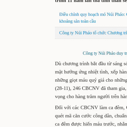
máu nhân đạo năm 2025, ti
thần sẻ chia và trách nhiệ
Điều chỉnh quy hoạch mỏ Núi P
lưới cung ứng khoáng sản toàn
Công ty Núi Pháo tổ chức Chư
Công ty Núi Pháo duy trì 
Dù chương trình bắt đầu từ 
(CBCNV) đã có mặt hưởng ứng
mang theo tinh thần sẵn sà
bệnh nhân đang cần sự sống.
đã tham gia, đóng góp 246 đ
hàng trăm người trên hành 
Đối với các CBCNV làm ca đê