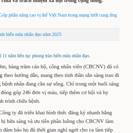
ếp tục hành trình 11 năm lan tỏa tinh
m xã hội trong cộng đồng.
háo: Góp phần nâng cao vị thế Việt Nam trong mạng
 cầu
ơng trình hiến máu nhân đạo năm 2025
11 năm liên tục phong trào hiến máu nhân đạo.
sáng sớm, hàng trăm cán bộ, công nhân viên
 nhiệt tình, xếp hàng theo hướng dẫn,
ng trao đi những giọt máu quý giá cho những
 Chỉ trong một buổi sáng (28-11), 246 CBCNV
ơn vị máu, tiếp thêm cơ hội và hy vọng cho
trình chữa bệnh.
m, Công ty đã triển khai hình thức đăng ký