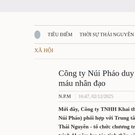
TIÊU ĐIỂM
THỜI SỰ THÁI NGUYÊ
XÃ HỘI
QUỐC PHÒNG - AN NINH
BẠN ĐỌC
Đ
Công ty Núi Pháo d
QUÊ HƯƠNG - ĐẤT NƯỚC
QUỐC TẾ
Zalo
trào hiến máu nhâ
VĂN BẢN, CHÍNH SÁCH MỚI
VĂN NGH
N.P.M
16:47, 02/12/2025
Mới đây, Công ty TNHH Kha
(Công ty Núi Pháo) phối h
Bệnh viện Trung ương Thá