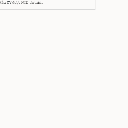
Mẫu
CV
được NTD ưa thích
việc làm Quảng Ngãi
xuất khẩu lao động nhật bản
làm việc tại singapore lương bao nhiêu