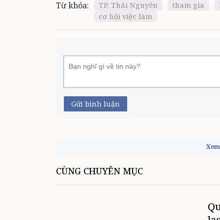
Từ khóa:
TP. Thái Nguyên
tham gia
cơ hội việc làm
Gửi bình luận
Xem 
CÙNG CHUYÊN MỤC
Qu
la