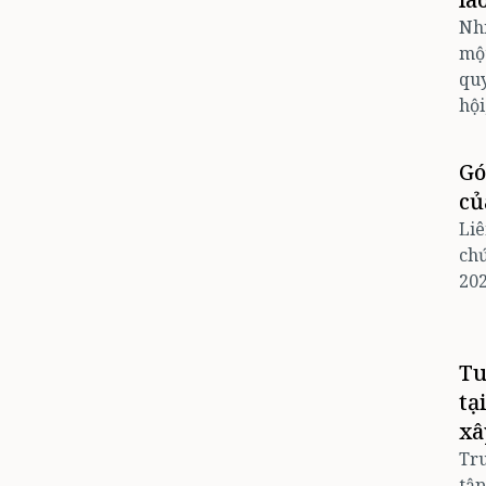
Nhi
một
quy
hội
Gó
củ
Liê
chứ
202
Tu
tạ
xâ
Tr
tập