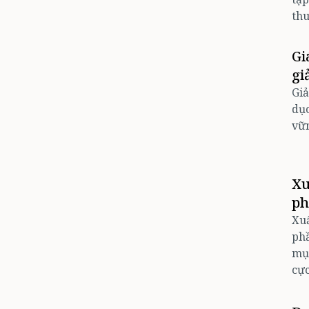
thu
Gi
gi
Giả
dục
vữ
Xu
ph
Xuấ
phầ
mục
cực