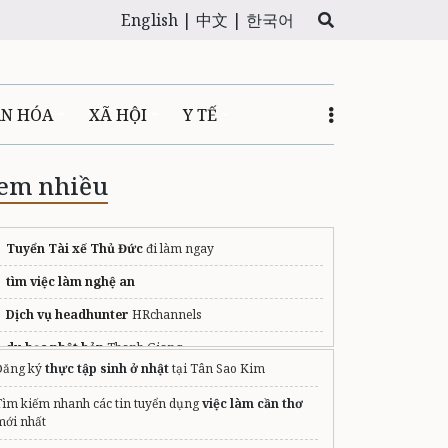
English |
中文 |
한국어
ĂN HÓA
XÃ HỘI
Y TẾ
em nhiều
Tuyển Tài xế Thủ Đức
đi làm ngay
tìm việc làm nghệ an
Dịch vụ headhunter
HRchannels
du học nhật bản
Thanh Giang
Đăng ký
thực tập sinh ở nhật
tại Tân Sao Kim
Công ty dịch vụ bảo vệ
Tìm kiếm nhanh các tin tuyển dụng
việc làm cần thơ
Cho thuê văn phòng Nam Từ Liêm
mới nhất
nên đi xklđ đài loan hay singapore?