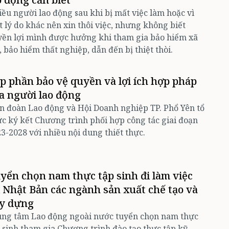
ều người lao động sau khi bị mất việc làm hoặc vì
 lý do khác nên xin thôi việc, nhưng không biết
ền lợi mình được hưởng khi tham gia bảo hiểm xã
, bảo hiểm thất nghiệp, dẫn đến bị thiệt thòi.
p phần bảo vệ quyền và lợi ích hợp pháp
a người lao động
n đoàn Lao động và Hội Doanh nghiệp TP. Phổ Yên tổ
c ký kết Chương trình phối hợp công tác giai đoạn
3-2028 với nhiều nội dung thiết thực.
yển chọn nam thực tập sinh đi làm việc
i Nhật Bản các ngành sản xuất chế tạo và
y dựng
ung tâm Lao động ngoài nước tuyển chọn nam thực
 sinh tham gia Chương trình đào tạo thực tập kỹ