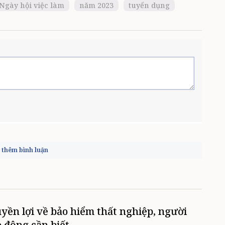
Ngày hội việc làm
năm 2023
tuyển dụng
thêm bình luận
yền lợi về bảo hiểm thất nghiệp, người
o động cần biết