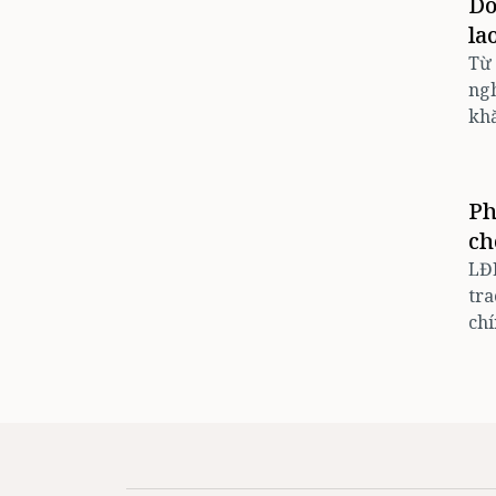
Do
la
Từ 
ngh
kh
Ph
ch
LĐ
tra
chí