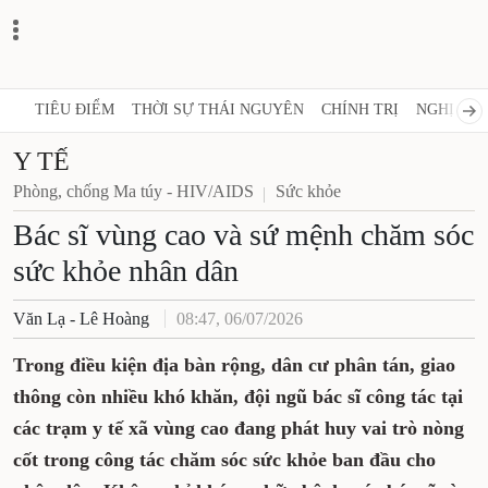
TIÊU ĐIỂM
THỜI SỰ THÁI NGUYÊN
CHÍNH TRỊ
NGHỊ QUY
Y TẾ
Phòng, chống Ma túy - HIV/AIDS
Sức khỏe
Bác sĩ vùng cao và sứ mệnh chăm sóc
sức khỏe nhân dân
Văn Lạ - Lê Hoàng
08:47, 06/07/2026
Trong điều kiện địa bàn rộng, dân cư phân tán, giao
thông còn nhiều khó khăn, đội ngũ bác sĩ công tác tại
các trạm y tế xã vùng cao đang phát huy vai trò nòng
cốt trong công tác chăm sóc sức khỏe ban đầu cho