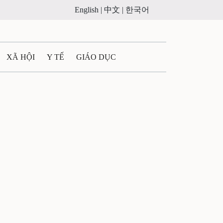
English |
中文 |
한국어
XÃ HỘI
Y TẾ
GIÁO DỤC
E MÁY
PHÁP LUẬT
 QUẢNG CÁO
ULTIMEDIA