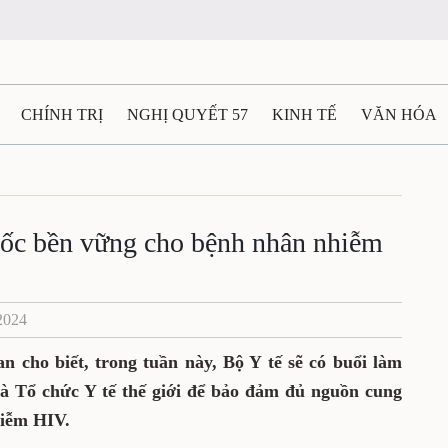
CHÍNH TRỊ
NGHỊ QUYẾT 57
KINH TẾ
VĂN HÓA
ẤT VÀ NGƯỜI THÁI NGUYÊN
GIAO THÔNG
Ô TÔ - X
TÀI NGUYÊN - MÔI TRƯỜNG
THỂ THAO
THÔNG TIN -
ốc bền vững cho bệnh nhân nhiễm
Ệ THÁI NGUYÊN
VIDEO
CÁC ĐỀ ÁN TRỌNG TÂM
M
2024
 cho biết, trong tuần này, Bộ Y tế sẽ có buổi làm
 và Tổ chức Y tế thế giới để bảo đảm đủ nguồn cung
hiễm HIV.