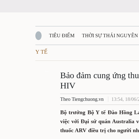
TIÊU ĐIỂM
THỜI SỰ THÁI NGUYÊN
Y TẾ
QUỐC PHÒNG - AN NINH
BẠN ĐỌC
Đ
QUÊ HƯƠNG - ĐẤT NƯỚC
Zalo
QUỐC TẾ
Bảo đảm cung ứng thu
HIV
VĂN BẢN, CHÍNH SÁCH MỚI
VĂN NGH
Theo Tiengchuong.vn
13:54, 18/06/
Bộ trưởng Bộ Y tế Đào Hồng Lan
việc với Đại sứ quán Australia
thuốc ARV điều trị cho người n