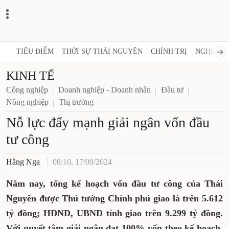
TIÊU ĐIỂM
THỜI SỰ THÁI NGUYÊN
CHÍNH TRỊ
NGHỊ QUY
KINH TẾ
Công nghiệp
Doanh nghiệp - Doanh nhân
Đầu tư
Nông nghiệp
Thị trường
Nỗ lực đẩy mạnh giải ngân vốn đầu
tư công
Hằng Nga
08:10, 17/09/2024
Năm nay, tổng kế hoạch vốn đầu tư công của Thái
Nguyên được Thủ tướng Chính phủ giao là trên 5.612
tỷ đồng; HĐND, UBND tỉnh giao trên 9.299 tỷ đồng.
Với quyết tâm giải ngân đạt 100% vốn theo kế hoạch,